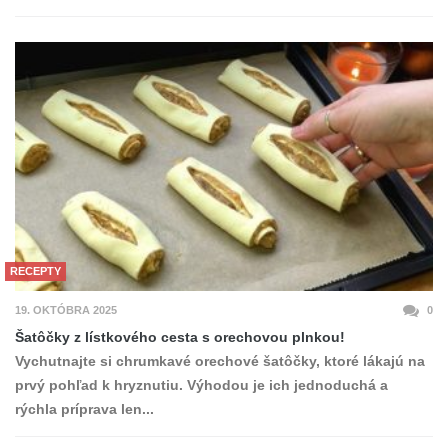
RECEPTY
19. OKTÓBRA 2025
0
Šatôčky z lístkového cesta s orechovou plnkou!
Vychutnajte si chrumkavé orechové šatôčky, ktoré lákajú na
prvý pohľad k hryznutiu. Výhodou je ich jednoduchá a
rýchla príprava len...