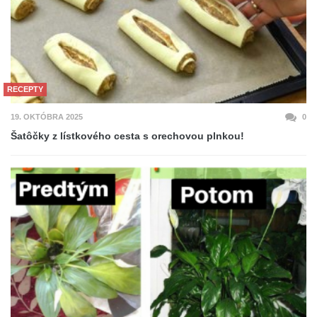
RECEPTY
19. OKTÓBRA 2025
0
Šatôčky z lístkového cesta s orechovou plnkou!