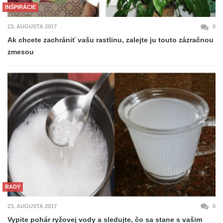
INŠPIRÁCIE
23. AUGUSTA 2017
0
Ak chcete zachrániť vašu rastlinu, zalejte ju touto zázračnou
zmesou
RADY
23. AUGUSTA 2017
0
Vypite pohár ryžovej vody a sledujte, čo sa stane s vašim