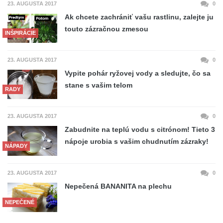
23. AUGUSTA 2017
0
Ak chcete zachrániť vašu rastlinu, zalejte ju
touto zázračnou zmesou
INŠPIRÁCIE
23. AUGUSTA 2017
0
Vypite pohár ryžovej vody a sledujte, čo sa
stane s vašim telom
RADY
23. AUGUSTA 2017
0
Zabudnite na teplú vodu s citrónom! Tieto 3
nápoje urobia s vašim chudnutím zázraky!
NÁPADY
23. AUGUSTA 2017
0
Nepečená BANANITA na plechu
NEPEČENÉ