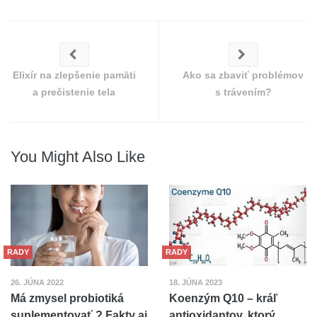
Elixír na zlepšenie pamäti
Ako sa zbaviť problémov
a prečistenie tela
s trávením?
You Might Also Like
RADY
RADY
26. JÚNA 2022
18. JÚNA 2023
Má zmysel probiotiká
Koenzým Q10 – kráľ
suplementovať ? Fakty aj
antioxidantov, ktorý