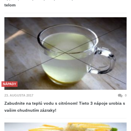
telom
NÁPADY
23. AUGUSTA 2017
0
Zabudnite na teplú vodu s citrónom! Tieto 3 nápoje urobia s
vašim chudnutím zázraky!