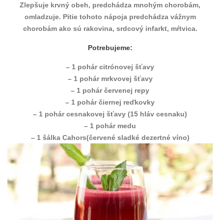
Zlepšuje krvný obeh, predchádza mnohým chorobám,
omladzuje. Pitie tohoto nápoja predchádza vážnym
chorobám ako sú rakovina, srdcový infarkt, mŕtvica.
Potrebujeme:
– 1 pohár citrónovej šťavy
– 1 pohár mrkvovej šťavy
– 1 pohár červenej repy
– 1 pohár čiernej reďkovky
– 1 pohár cesnakovej šťavy (15 hláv cesnaku)
– 1 pohár medu
– 1 šálka Cahors(červené sladké dezertné víno)