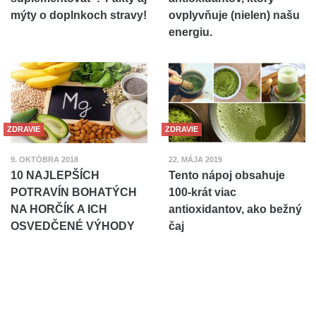
mýty o doplnkoch stravy!
ovplyvňuje (nielen) našu
energiu.
ZDRAVIE
ZDRAVIE
9. OKTÓBRA 2018
22. MÁJA 2019
10 NAJLEPŠÍCH
Tento nápoj obsahuje
POTRAVÍN BOHATÝCH
100-krát viac
NA HORČÍK A ICH
antioxidantov, ako bežný
OSVEDČENÉ VÝHODY
čaj