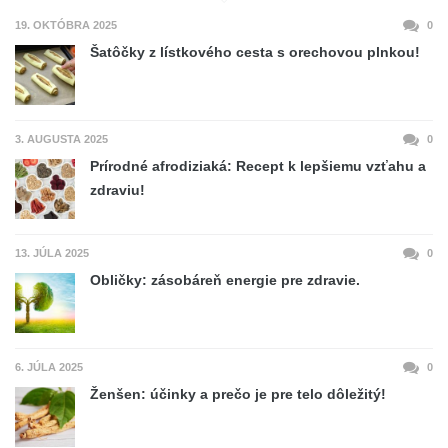
19. OKTÓBRA 2025
0
Šatôčky z lístkového cesta s orechovou plnkou!
3. AUGUSTA 2025
0
Prírodné afrodiziaká: Recept k lepšiemu vzťahu a
zdraviu!
13. JÚLA 2025
0
Obličky: zásobáreň energie pre zdravie.
6. JÚLA 2025
0
Ženšen: účinky a prečo je pre telo dôležitý!