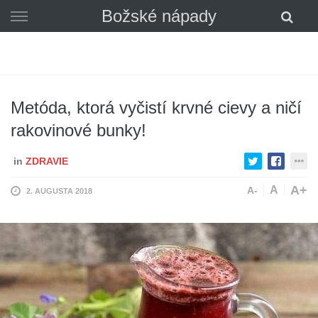
Skip
Božské nápady
to
content
Metóda, ktorá vyčistí krvné cievy a ničí
rakovinové bunky!
in
ZDRAVIE
A+
A
A-
2. AUGUSTA 2018