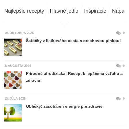
Najlepšie recepty
Hlavné jedlo
Inšpirácie
Nápad
19. OKTÓBRA 2025
0
Šatôčky z lístkového cesta s orechovou plnkou!
3. AUGUSTA 2025
0
Prírodné afrodiziaká: Recept k lepšiemu vzťahu a
zdraviu!
13. JÚLA 2025
0
Obličky: zásobáreň energie pre zdravie.