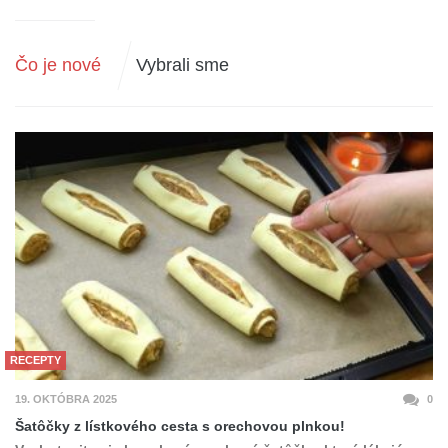
Čo je nové
Vybrali sme
RECEPTY
19. OKTÓBRA 2025
0
Šatôčky z lístkového cesta s orechovou plnkou!