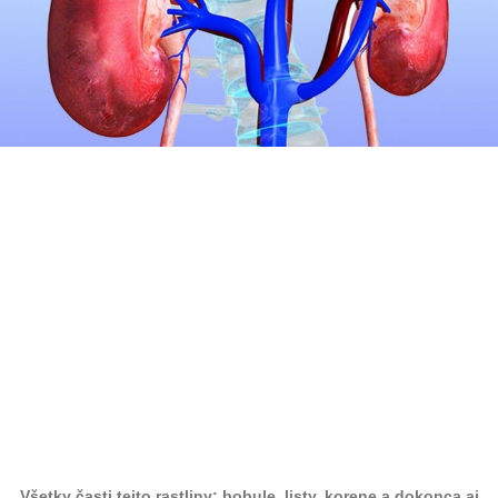
Všetky časti tejto rastliny: bobule, listy, korene a dokonca aj