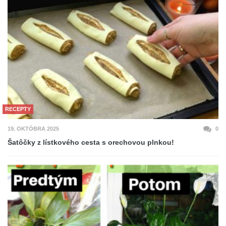
RECEPTY
19. OKTÓBRA 2025
0
Šatôčky z lístkového cesta s orechovou plnkou!