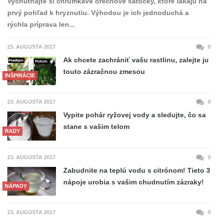
Vychutnajte si chrumkavé orechové šatôčky, ktoré lákajú na
prvý pohľad k hryznutiu. Výhodou je ich jednoduchá a
rýchla príprava len...
23. AUGUSTA 2017
0
Ak chcete zachrániť vašu rastlinu, zalejte ju
touto zázračnou zmesou
INŠPIRÁCIE
23. AUGUSTA 2017
0
Vypite pohár ryžovej vody a sledujte, čo sa
stane s vašim telom
RADY
23. AUGUSTA 2017
0
Zabudnite na teplú vodu s citrónom! Tieto 3
nápoje urobia s vašim chudnutím zázraky!
NÁPADY
23. AUGUSTA 2017
0