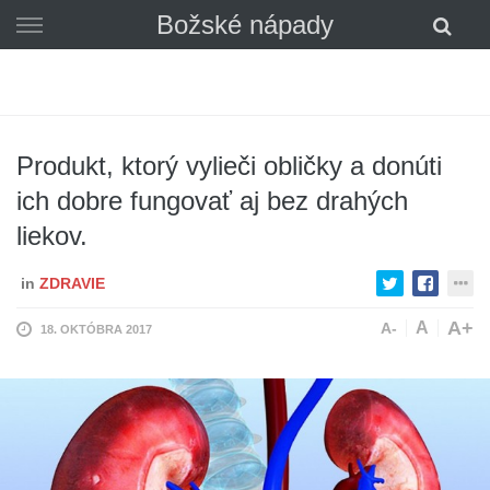
Skip
Božské nápady
to
content
Produkt, ktorý vylieči obličky a donúti
ich dobre fungovať aj bez drahých
liekov.
in
ZDRAVIE
A+
A
A-
18. OKTÓBRA 2017