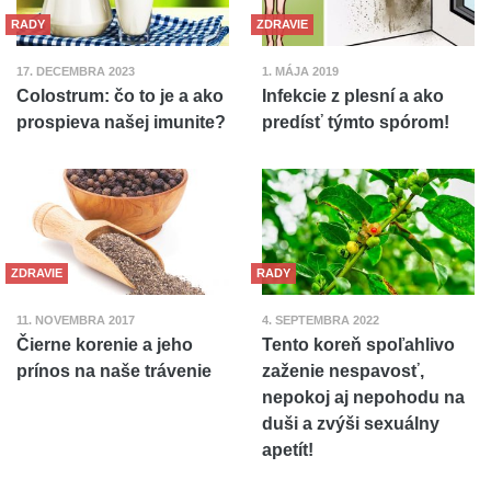
RADY
ZDRAVIE
17. DECEMBRA 2023
1. MÁJA 2019
Colostrum: čo to je a ako
Infekcie z plesní a ako
prospieva našej imunite?
predísť týmto spórom!
ZDRAVIE
RADY
11. NOVEMBRA 2017
4. SEPTEMBRA 2022
Čierne korenie a jeho
Tento koreň spoľahlivo
prínos na naše trávenie
zaženie nespavosť,
nepokoj aj nepohodu na
duši a zvýši sexuálny
apetít!