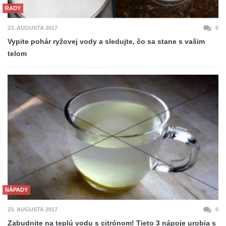
RADY
23. AUGUSTA 2017
0
Vypite pohár ryžovej vody a sledujte, čo sa stane s vašim
telom
NÁPADY
23. AUGUSTA 2017
0
Zabudnite na teplú vodu s citrónom! Tieto 3 nápoje urobia s