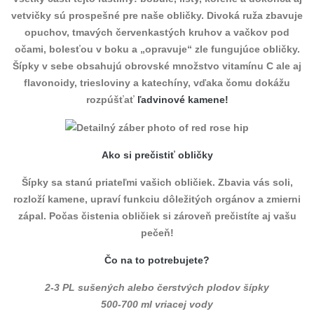
vetvičky sú prospešné pre naše obličky. Divoká ruža zbavuje
opuchov, tmavých červenkastých kruhov a vačkov pod
očami, bolesťou v boku a „opravuje“ zle fungujúce obličky.
Šípky v sebe obsahujú obrovské množstvo vitamínu C ale aj
flavonoidy, triesloviny a katechíny, vďaka čomu dokážu
rozpúšťať
ľadvinové kamene!
Ako si prečistiť obličky
Šípky sa stanú priateľmi vašich obličiek. Zbavia vás soli,
rozloží kamene, upraví funkciu dôležitých orgánov a zmierni
zápal. Počas čistenia obličiek si zároveň prečistíte aj vašu
pečeň!
Čo na to potrebujete?
2-3 PL sušených alebo čerstvých plodov šípky
500-700 ml vriacej vody