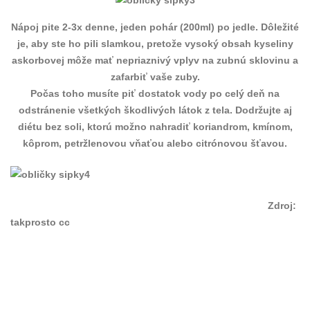
Nápoj pite 2-3x denne, jeden pohár (200ml) po jedle. Dôležité
je, aby ste ho pili slamkou, pretože vysoký obsah kyseliny
askorbovej môže mať nepriaznivý vplyv na zubnú sklovinu a
zafarbiť vaše zuby.
Počas toho musíte piť dostatok vody po celý deň na
odstránenie všetkých škodlivých látok z tela. Dodržujte aj
diétu bez soli, ktorú možno nahradiť koriandrom, kmínom,
kôprom, petržlenovou vňaťou alebo citrónovou šťavou.
Zdroj:
takprosto cc