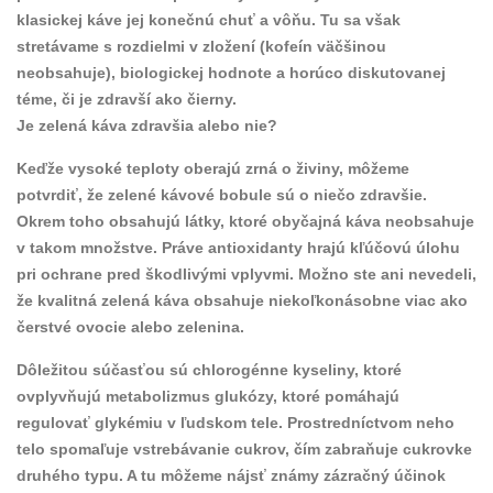
klasickej káve jej konečnú chuť a vôňu. Tu sa však
stretávame s rozdielmi v zložení (kofeín väčšinou
neobsahuje), biologickej hodnote a horúco diskutovanej
téme, či je zdravší ako čierny.
Je zelená káva zdravšia alebo nie?
Keďže vysoké teploty oberajú zrná o živiny, môžeme
potvrdiť, že zelené kávové bobule sú o niečo zdravšie.
Okrem toho obsahujú látky, ktoré obyčajná káva neobsahuje
v takom množstve. Práve antioxidanty hrajú kľúčovú úlohu
pri ochrane pred škodlivými vplyvmi. Možno ste ani nevedeli,
že kvalitná zelená káva obsahuje niekoľkonásobne viac ako
čerstvé ovocie alebo zelenina.
Dôležitou súčasťou sú chlorogénne kyseliny, ktoré
ovplyvňujú metabolizmus glukózy, ktoré pomáhajú
regulovať glykémiu v ľudskom tele. Prostredníctvom neho
telo spomaľuje vstrebávanie cukrov, čím zabraňuje cukrovke
druhého typu. A tu môžeme nájsť známy zázračný účinok