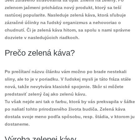
zelenom jačmeni prichádza nový produkt, ktorý sa teší
rastúcej popularite. Nasleduje zelená káva, ktorá sľubuje
zázračné účinky na ľudský organizmus a nehovoriac o
chudnutí. Či je zelená káva hitom, sa spolu s nami správne
dozviete v nasledujúcich riadkoch.
Prečo zelená káva?
Po prečítaní názvu článku vám možno po brade nestekali
sliny, ale to je v poriadku. V ľudskej mysli je táto fráza stále
nová, takže nevytvára klasické spojenie. Skôr si môžete
predstaviť zelený čaj ako zelenú kávu.
Tu však nejde ani tak o farbu, ktorá by vás prekvapila v šálke
po naliatí tohto prirodzeného života budiča. Zelená káva
dostala svoje meno podľa spôsobu, resp. štádia, v ktorom ju
dostaneme.
Výroba zelenej kávy