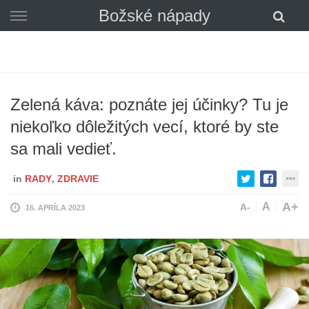
Skip
Božské nápady
to
content
Zelená káva: poznáte jej účinky? Tu je
niekoľko dôležitých vecí, ktoré by ste
sa mali vedieť.
in
RADY
,
ZDRAVIE
A+
A
A-
16. APRÍLA 2023