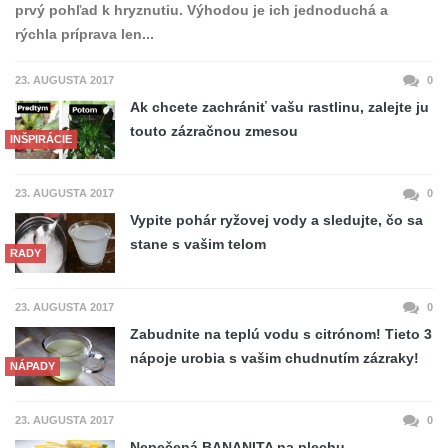
prvý pohľad k hryznutiu. Výhodou je ich jednoduchá a
rýchla príprava len...
23. AUGUSTA 2017
0
Ak chcete zachrániť vašu rastlinu, zalejte ju
touto zázračnou zmesou
INŠPIRÁCIE
23. AUGUSTA 2017
0
Vypite pohár ryžovej vody a sledujte, čo sa
stane s vašim telom
RADY
23. AUGUSTA 2017
0
Zabudnite na teplú vodu s citrónom! Tieto 3
nápoje urobia s vašim chudnutím zázraky!
NÁPADY
23. AUGUSTA 2017
0
Nepečená BANANITA na plechu