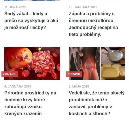
11. JÚNA 2023
15. JANUÁRA 2019
Šedý zákal – kedy a
Zápcha a problémy s
prečo sa vyskytuje a aká
črevnou mikroflórou.
je možnosť liečby?
Jednoduchý recept na
tieto problémy.
ZDRAVIE
ZDRAVIE
4. JANUÁRA 2019
1. MÁJA 2018
Prírodné prostriedky na
Vedeli ste, že tento skvelý
riedenie krvy ktoré
prostriedok môže
zabraňujú vzniku
zastaviť problémy v
krvných zrazenín
kostiach a kĺboch?