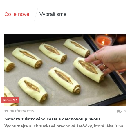
Čo je nové
Vybrali sme
RECEPTY
19. OKTÓBRA 2025
0
Šatôčky z lístkového cesta s orechovou plnkou!
Vychutnajte si chrumkavé orechové šatôčky, ktoré lákajú na