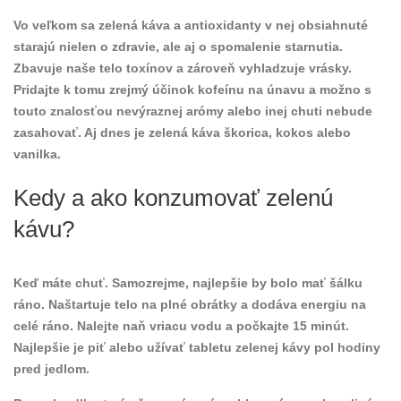
Vo veľkom sa zelená káva a antioxidanty v nej obsiahnuté
starajú nielen o zdravie, ale aj o spomalenie starnutia.
Zbavuje naše telo toxínov a zároveň vyhladzuje vrásky.
Pridajte k tomu zrejmý účinok kofeínu na únavu a možno s
touto znalosťou nevýraznej arómy alebo inej chuti nebude
zasahovať. Aj dnes je zelená káva škorica, kokos alebo
vanilka.
Kedy a ako konzumovať zelenú
kávu?
Keď máte chuť. Samozrejme, najlepšie by bolo mať šálku
ráno. Naštartuje telo na plné obrátky a dodáva energiu na
celé ráno. Nalejte naň vriacu vodu a počkajte 15 minút.
Najlepšie je piť alebo užívať tabletu zelenej kávy pol hodiny
pred jedlom.