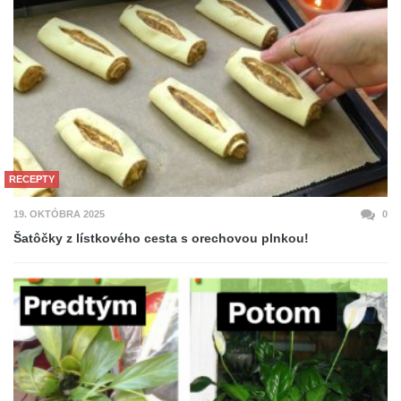
RECEPTY
19. OKTÓBRA 2025
0
Šatôčky z lístkového cesta s orechovou plnkou!