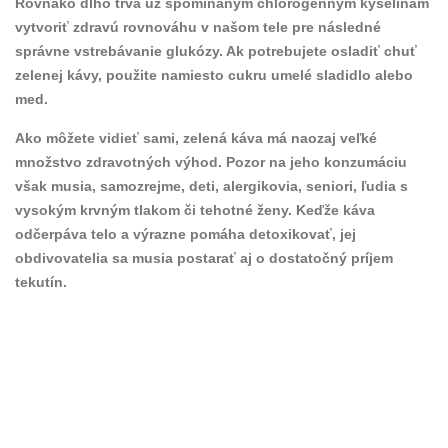
Rovnako dlho trvá už spomínaným chlorogénnym kyselinám
vytvoriť zdravú rovnováhu v našom tele pre následné
správne vstrebávanie glukózy. Ak potrebujete osladiť chuť
zelenej kávy, použite namiesto cukru umelé sladidlo alebo
med.
Ako môžete vidieť sami, zelená káva má naozaj veľké
množstvo zdravotných výhod. Pozor na jeho konzumáciu
však musia, samozrejme, deti, alergikovia, seniori, ľudia s
vysokým krvným tlakom či tehotné ženy. Keďže káva
odčerpáva telo a výrazne pomáha detoxikovať, jej
obdivovatelia sa musia postarať aj o dostatočný príjem
tekutín.