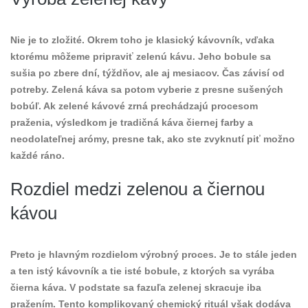
Nie je to zložité. Okrem toho je klasický kávovník, vďaka
ktorému môžeme pripraviť zelenú kávu. Jeho bobule sa
sušia po zbere dní, týždňov, ale aj mesiacov. Čas závisí od
potreby. Zelená káva sa potom vyberie z presne sušených
bobúľ. Ak zelené kávové zrná prechádzajú procesom
praženia, výsledkom je tradičná káva čiernej farby a
neodolateľnej arómy, presne tak, ako ste zvyknutí piť možno
každé ráno.
Rozdiel medzi zelenou a čiernou
kávou
Preto je hlavným rozdielom výrobný proces. Je to stále jeden
a ten istý kávovník a tie isté bobule, z ktorých sa vyrába
čierna káva. V podstate sa fazuľa zelenej skracuje iba
pražením. Tento komplikovaný chemický rituál však dodáva