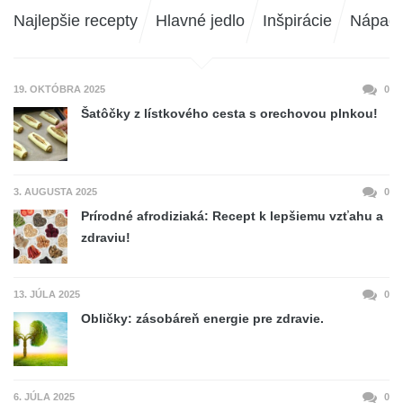
Najlepšie recepty
Hlavné jedlo
Inšpirácie
Nápad
19. OKTÓBRA 2025
0
Šatôčky z lístkového cesta s orechovou plnkou!
3. AUGUSTA 2025
0
Prírodné afrodiziaká: Recept k lepšiemu vzťahu a
zdraviu!
13. JÚLA 2025
0
Obličky: zásobáreň energie pre zdravie.
6. JÚLA 2025
0