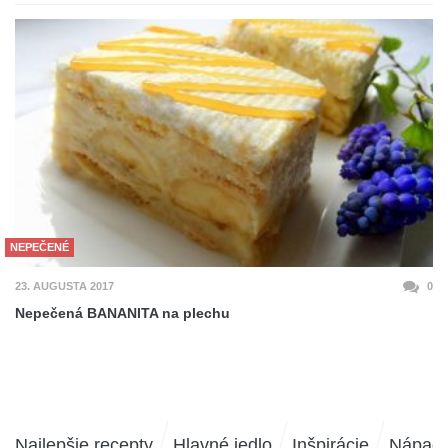
NEPEČENÉ
23. AUGUSTA 2017
0
Nepečená BANANITA na plechu
Najlepšie recepty
Hlavné jedlo
Inšpirácie
Nápad