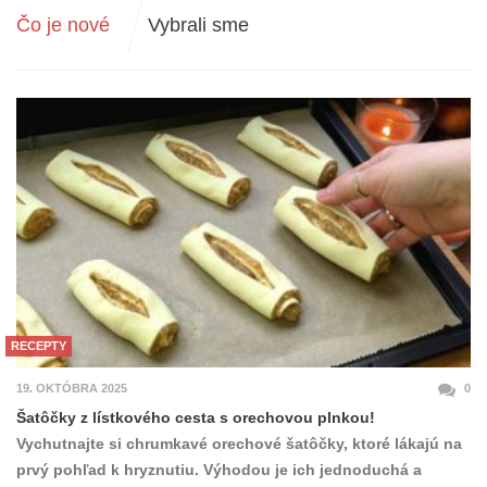
Čo je nové
Vybrali sme
RECEPTY
19. OKTÓBRA 2025
0
Šatôčky z lístkového cesta s orechovou plnkou!
Vychutnajte si chrumkavé orechové šatôčky, ktoré lákajú na
prvý pohľad k hryznutiu. Výhodou je ich jednoduchá a