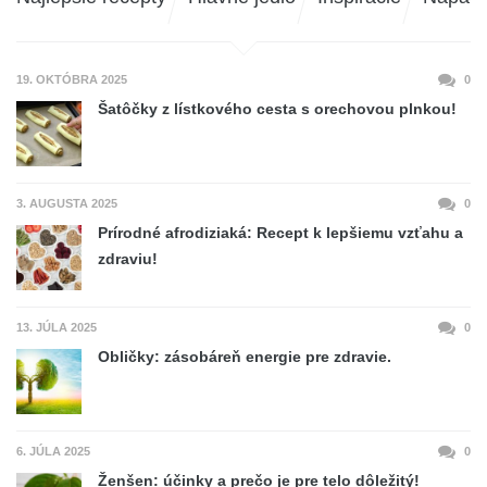
19. OKTÓBRA 2025
0
Šatôčky z lístkového cesta s orechovou plnkou!
3. AUGUSTA 2025
0
Prírodné afrodiziaká: Recept k lepšiemu vzťahu a
zdraviu!
13. JÚLA 2025
0
Obličky: zásobáreň energie pre zdravie.
6. JÚLA 2025
0
Ženšen: účinky a prečo je pre telo dôležitý!