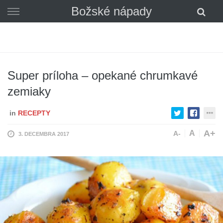
Skip
Božské nápady
to
content
Super príloha – opekané chrumkavé
zemiaky
in
RECEPTY
A+
A
A-
3. DECEMBRA 2017