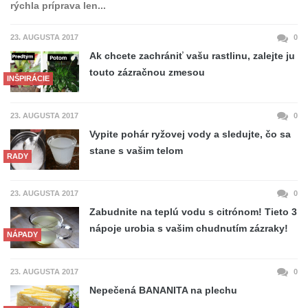
rýchla príprava len...
23. AUGUSTA 2017
0
Ak chcete zachrániť vašu rastlinu, zalejte ju
touto zázračnou zmesou
INŠPIRÁCIE
23. AUGUSTA 2017
0
Vypite pohár ryžovej vody a sledujte, čo sa
stane s vašim telom
RADY
23. AUGUSTA 2017
0
Zabudnite na teplú vodu s citrónom! Tieto 3
nápoje urobia s vašim chudnutím zázraky!
NÁPADY
23. AUGUSTA 2017
0
Nepečená BANANITA na plechu