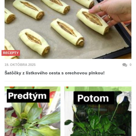
RECEPTY
19. OKTÓBRA 2025
0
Šatôčky z lístkového cesta s orechovou plnkou!