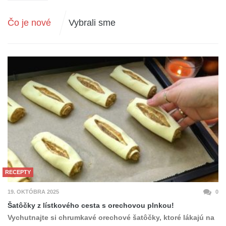
Čo je nové
Vybrali sme
RECEPTY
19. OKTÓBRA 2025
0
Šatôčky z lístkového cesta s orechovou plnkou!
Vychutnajte si chrumkavé orechové šatôčky, ktoré lákajú na