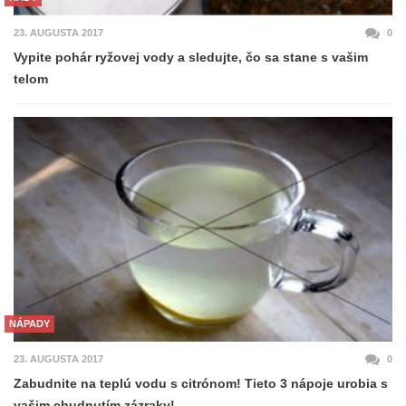
23. AUGUSTA 2017
0
Vypite pohár ryžovej vody a sledujte, čo sa stane s vašim
telom
NÁPADY
23. AUGUSTA 2017
0
Zabudnite na teplú vodu s citrónom! Tieto 3 nápoje urobia s
vašim chudnutím zázraky!