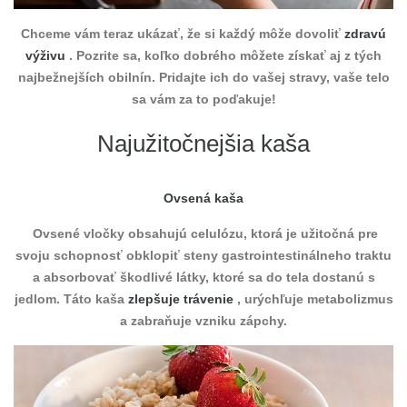
Chceme vám teraz ukázať, že si každý môže dovoliť
zdravú
výživu
. Pozrite sa, koľko dobrého môžete získať aj z tých
najbežnejších obilnín. Pridajte ich do vašej stravy, vaše telo
sa vám za to poďakuje!
Najužitočnejšia kaša
Ovsená kaša
Ovsené vločky obsahujú celulózu, ktorá je užitočná pre
svoju schopnosť obklopiť steny gastrointestinálneho traktu
a absorbovať škodlivé látky, ktoré sa do tela dostanú s
jedlom. Táto kaša
zlepšuje trávenie
, urýchľuje metabolizmus
a zabraňuje vzniku zápchy.