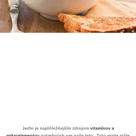
Jedlo je najdôležitejším zdrojom
vitamínov a
mikroelementov
potrebných pre naše telo . Toto majte stále