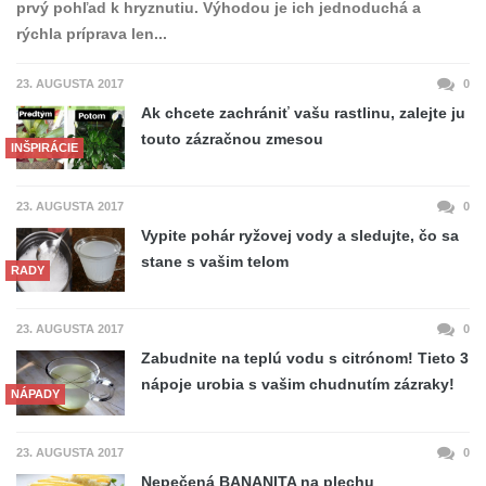
prvý pohľad k hryznutiu. Výhodou je ich jednoduchá a
rýchla príprava len...
23. AUGUSTA 2017
0
Ak chcete zachrániť vašu rastlinu, zalejte ju
touto zázračnou zmesou
INŠPIRÁCIE
23. AUGUSTA 2017
0
Vypite pohár ryžovej vody a sledujte, čo sa
stane s vašim telom
RADY
23. AUGUSTA 2017
0
Zabudnite na teplú vodu s citrónom! Tieto 3
nápoje urobia s vašim chudnutím zázraky!
NÁPADY
23. AUGUSTA 2017
0
Nepečená BANANITA na plechu