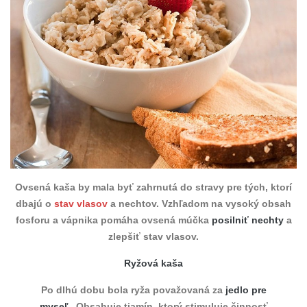
Ovsená kaša by mala byť zahrnutá do stravy pre tých, ktorí
dbajú o
stav vlasov
a nechtov. Vzhľadom na vysoký obsah
fosforu a vápnika pomáha ovsená múčka
posilniť nechty
a
zlepšiť stav vlasov.
Ryžová kaša
Po dlhú dobu bola ryža považovaná za
jedlo pre
myseľ
. Obsahuje tiamín, ktorý stimuluje činnosť