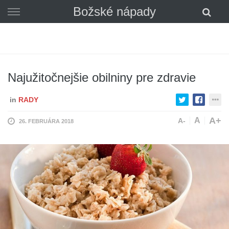
Skip
Božské nápady
to
content
Najužitočnejšie obilniny pre zdravie
in
RADY
A+
A
A-
26. FEBRUÁRA 2018