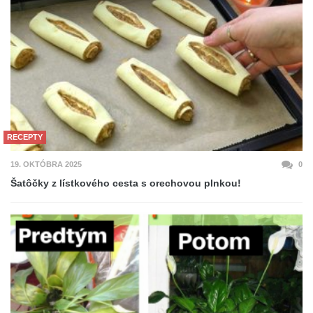
RECEPTY
19. OKTÓBRA 2025
0
Šatôčky z lístkového cesta s orechovou plnkou!