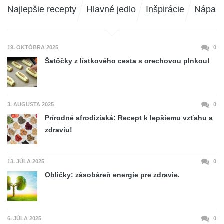
Najlepšie recepty
Hlavné jedlo
Inšpirácie
Nápad
19. OKTÓBRA 2025
0
Šatôčky z lístkového cesta s orechovou plnkou!
3. AUGUSTA 2025
0
Prírodné afrodiziaká: Recept k lepšiemu vzťahu a
zdraviu!
13. JÚLA 2025
0
Obličky: zásobáreň energie pre zdravie.
6. JÚLA 2025
0