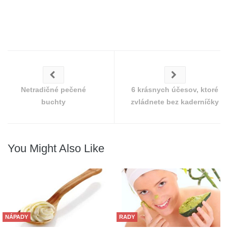
Netradičné pečené
6 krásnych účesov, ktoré
buchty
zvládnete bez kaderníčky
You Might Also Like
NÁPADY
RADY