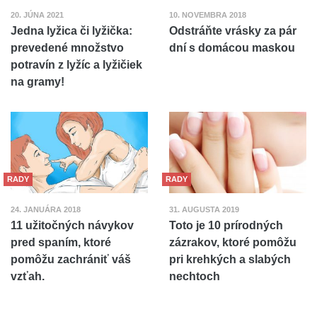
20. JÚNA 2021
10. NOVEMBRA 2018
Jedna lyžica či lyžička:
Odstráňte vrásky za pár
prevedené množstvo
dní s domácou maskou
potravín z lyžíc a lyžičiek
na gramy!
RADY
RADY
24. JANUÁRA 2018
31. AUGUSTA 2019
11 užitočných návykov
Toto je 10 prírodných
pred spaním, ktoré
zázrakov, ktoré pomôžu
pomôžu zachrániť váš
pri krehkých a slabých
vzťah.
nechtoch