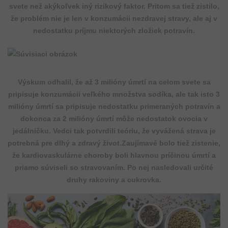
svete než akýkoľvek iný rizikový faktor. Pritom sa tiež zistilo,
že problém nie je len v konzumácii nezdravej stravy, ale aj v
nedostatku príjmu niektorých zložiek potravín.
Výskum odhalil, že až 3 milióny úmrtí na celom svete sa
pripisuje konzumácii veľkého množstva sodíka, ale tak isto 3
milióny úmrtí sa pripisuje nedostatku primeraných potravín a
dokonca za 2 milióny úmrtí môže nedostatok ovocia v
jedálničku. Vedci tak potvrdili teóriu, že vyvážená strava je
potrebná pre dlhý a zdravý život.Zaujímavé bolo tiež zistenie,
že kardiovaskulárne choroby boli hlavnou príčinou úmrtí a
priamo súviseli so stravovaním. Po nej nasledovali určité
druhy rakoviny a cukrovka.