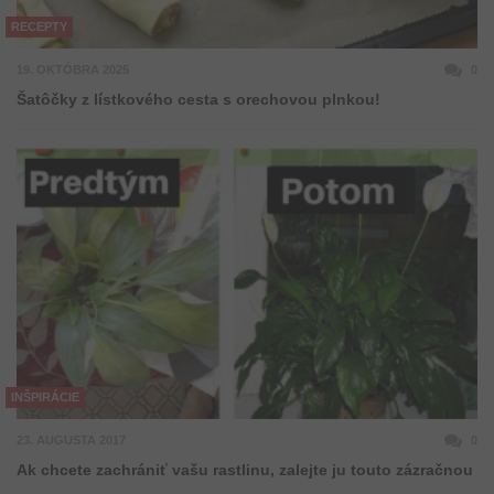
RECEPTY
19. OKTÓBRA 2025
0
Šatôčky z lístkového cesta s orechovou plnkou!
INŠPIRÁCIE
23. AUGUSTA 2017
0
Ak chcete zachrániť vašu rastlinu, zalejte ju touto zázračnou