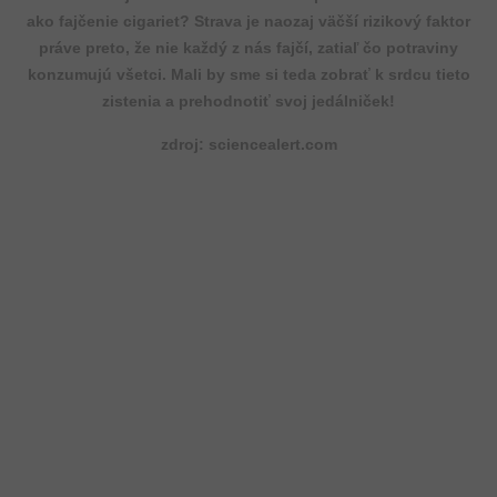
ako fajčenie cigariet? Strava je naozaj väčší rizikový faktor
práve preto, že nie každý z nás fajčí, zatiaľ čo potraviny
konzumujú všetci. Mali by sme si teda zobrať k srdcu tieto
zistenia a prehodnotiť svoj jedálniček!
zdroj: sciencealert.com