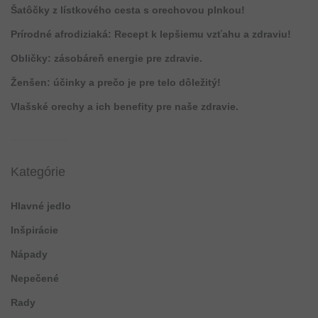
Šatôčky z lístkového cesta s orechovou plnkou!
Prírodné afrodiziaká: Recept k lepšiemu vzťahu a zdraviu!
Obličky: zásobáreň energie pre zdravie.
Ženšen: účinky a prečo je pre telo dôležitý!
Vlašské orechy a ich benefity pre naše zdravie.
Kategórie
Hlavné jedlo
Inšpirácie
Nápady
Nepečené
Rady