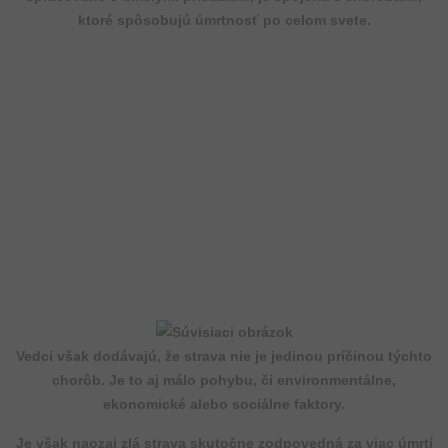
ktoré spôsobujú úmrtnosť po celom svete.
Vedci však dodávajú, že strava nie je jedinou príčinou týchto
chorôb. Je to aj málo pohybu, či environmentálne,
ekonomické alebo sociálne faktory.
Je však naozaj zlá strava skutočne zodpovedná za viac úmrtí