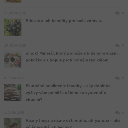
21. JÚNA 2025
0
Ríbezle a ich benefity pre naše zdravie.
15. JÚNA 2025
0
Zinok: Minerál, ktorý pomôže s krásnymi vlasmi,
pokožkou a bojuje proti voľným radikálom.
8. JÚNA 2025
0
Skutočné posilnenie imunity – aký doplnok
výživy vám pomôže účinne sa vyrovnať s
vírusmi?
1. JÚNA 2025
0
Rôzny hmyz a rôzne uštipnutia, uhryznutia – aké
sú špecifiká ich liečby?