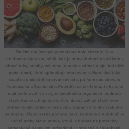
Ďalším zaujímavým poznatkom bolo zistenie, že v
stredomorských krajinách, kde je strava bohatá na vlákninu,
zdravé tuky, orechy, zeleninu, ovocie a zdravé oleje, bol nižší
počet úmrtí, ktoré spôsobuje stravovanie. Napríklad taký
Izrael sa umiestnil na prvom mieste, po ňom nasledovalo
Francúzsko a Španielsko. Potvrdila sa tak teória, že by sme
mali preferovať vo svojom jedálničku organickú rastlinnú
stavu.Naopak, krajiny, ktorých hlavný základ stavy tvorili
potraviny ako chlieb a cestoviny, dopadli v tomto výskume
najhoršie. Výskum teda podporil fakt, že strava chudobná na
určité prvky alebo strava, ktorá je bohatá na potraviny
spracované s umelými prísadami, je spojená s chorobami,