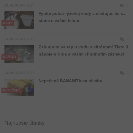
23. AUGUSTA 2017
0
Vypite pohár ryžovej vody a sledujte, čo sa
stane s vašim telom
RADY
23. AUGUSTA 2017
0
Zabudnite na teplú vodu s citrónom! Tieto 3
nápoje urobia s vašim chudnutím zázraky!
NÁPADY
23. AUGUSTA 2017
0
Nepečená BANANITA na plechu
NEPEČENÉ
Najnovšie články