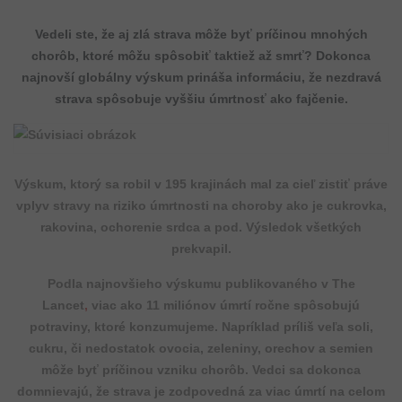
Vedeli ste, že aj zlá strava môže byť príčinou mnohých
chorôb, ktoré môžu spôsobiť taktiež až smrť? Dokonca
najnovší globálny výskum prináša informáciu, že nezdravá
strava spôsobuje vyššiu úmrtnosť ako fajčenie.
Výskum, ktorý sa robil v 195 krajinách mal za cieľ zistiť práve
vplyv stravy na riziko úmrtnosti na choroby ako je cukrovka,
rakovina, ochorenie srdca a pod. Výsledok všetkých
prekvapil.
Podla najnovšieho výskumu publikovaného v The
Lancet
,
viac ako 11 miliónov úmrtí ročne spôsobujú
potraviny, ktoré konzumujeme. Napríklad príliš veľa soli,
cukru, či nedostatok ovocia, zeleniny, orechov a semien
môže byť príčinou vzniku chorôb. Vedci sa dokonca
domnievajú, že strava je zodpovedná za viac úmrtí na celom