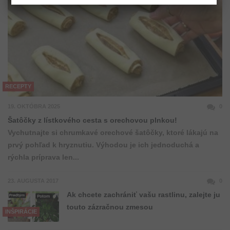
RECEPTY
19. OKTÓBRA 2025
0
Šatôčky z lístkového cesta s orechovou plnkou!
Vychutnajte si chrumkavé orechové šatôčky, ktoré lákajú na
prvý pohľad k hryznutiu. Výhodou je ich jednoduchá a
rýchla príprava len...
23. AUGUSTA 2017
0
Ak chcete zachrániť vašu rastlinu, zalejte ju
touto zázračnou zmesou
INŠPIRÁCIE