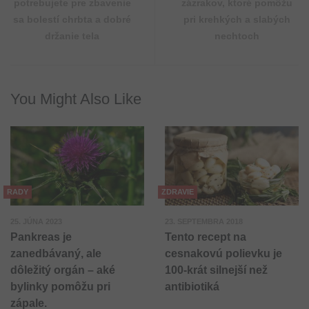
potrebujete pre zbavenie
zázrakov, ktoré pomôžu
sa bolestí chrbta a dobré
pri krehkých a slabých
držanie tela
nechtoch
You Might Also Like
RADY
ZDRAVIE
25. JÚNA 2023
23. SEPTEMBRA 2018
Pankreas je
Tento recept na
zanedbávaný, ale
cesnakovú polievku je
dôležitý orgán – aké
100-krát silnejší než
bylinky pomôžu pri
antibiotiká
zápale.