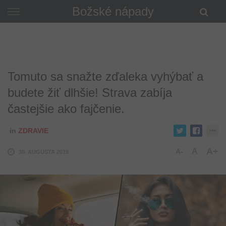
Skip
Božské nápady
to
content
Tomuto sa snažte zďaleka vyhýbať a
budete žiť dlhšie! Strava zabíja
častejšie ako fajčenie.
in
ZDRAVIE
A+
A
A-
30. AUGUSTA 2019