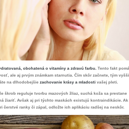
ydratovaná, obohatená o vitamíny a zdravú farbu.
Tento fakt pom
ivosť, ale aj prvým známkam starnutia. Čím skôr začnete, tým vyšš
áte na dlhodobejšie
zachovanie krásy a mladosti
vašej pleti.
že škrob reguluje tvorbu mazových žliaz, suchá koža sa prestane
á žiariť. Avšak aj pri týchto maskách existujú kontraindikácie. Ak
ri čerstvé ranky či zápal, odložte ich aplikáciu radšej na neskôr.