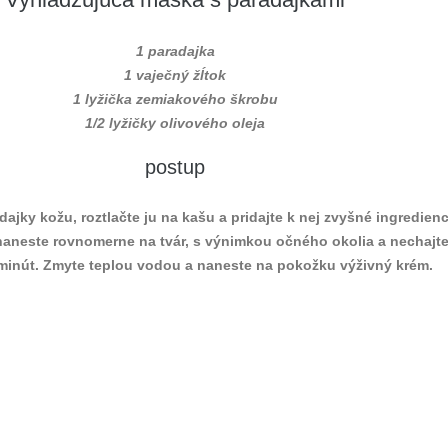
1 paradajka
1 vaječný žĺtok
1 lyžička zemiakového škrobu
1/2 lyžičky olivového oleja
postup
dajky kožu, roztlačte ju na kašu a pridajte k nej zvyšné ingredienc
aneste rovnomerne na tvár, s výnimkou očného okolia a nechajt
minút. Zmyte teplou vodou a naneste na pokožku výživný krém.