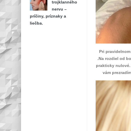
trojklanného
nervu –
príčiny, príznaky a
liečba.
Pri pravidelnom
.Na rozdiel od b
prakticky nulové.
vám prezradím