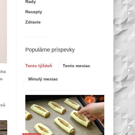
Rady
Recepty
Zdravie
Populárne príspevky
Tento týždeň
Tento mesiac
áha
iu
Minulý mesiac
 sú