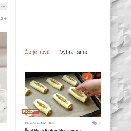
A+
Čo je nové
Vybrali sme
RECEPTY
19. OKTÓBRA 2025
0
Šatôčky z lístkového cesta s