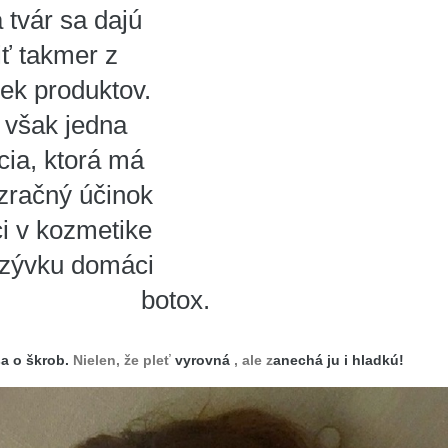
tvár sa dajú
iť takmer z
ek produktov.
e však jedna
cia, ktorá má
ázračný účinok
ci v kozmetike
rezývku domáci
botox.
a o škrob.
Nielen, že pleť
vyrovná
, ale z
anechá ju i hladkú!