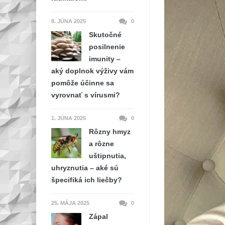
8. JÚNA 2025
0
Skutočné
posilnenie
imunity –
aký doplnok výživy vám
pomôže účinne sa
vyrovnať s vírusmi?
1. JÚNA 2025
0
Rôzny hmyz
a rôzne
uštipnutia,
uhryznutia – aké sú
špecifiká ich liečby?
25. MÁJA 2025
0
Zápal