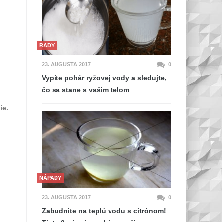
RADY
23. AUGUSTA 2017
0
Vypite pohár ryžovej vody a sledujte,
čo sa stane s vašim telom
ie.
e
NÁPADY
23. AUGUSTA 2017
0
Zabudnite na teplú vodu s citrónom!