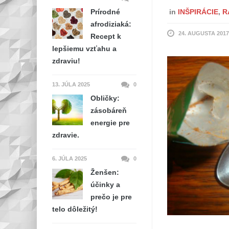
Prírodné
in
INŠPIRÁCIE
,
R
afrodiziaká:
24. AUGUSTA 2017
Recept k
lepšiemu vzťahu a
zdraviu!
13. JÚLA 2025
0
Obličky:
zásobáreň
energie pre
zdravie.
6. JÚLA 2025
0
Ženšen:
účinky a
prečo je pre
telo dôležitý!