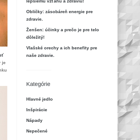
lepšiemu vzťahu a zdraviu!
Obličky: zásobáreň energie pre
zdravie.
Ženšen: účinky a prečo je pre telo
dôležitý!
Vlašské orechy a ich benefity pre
sť
naše zdravie.
 je
ánku
Kategórie
Hlavné jedlo
Inšpirácie
Nápady
Nepečené