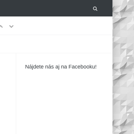
Previous
Next
lom.
-
Nájdete nás aj na Facebooku!
írusmi?