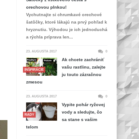
orechovou plnkou!
Vychutnajte si chrumkavé orechové
šatôčky, ktoré lákajú na prvý pohľad k
hryznutiu. Výhodou je ich jednoduchá
a rýchla príprava len...
23. AUGUSTA 2017
0
Ak chcete zachrániť
vašu rastlinu, zalejte
INŠPIRÁCIE
ju touto zázračnou
zmesou
23. AUGUSTA 2017
0
Vypite pohár ryžovej
vody a sledujte, čo
RADY
sa stane s vašim
telom