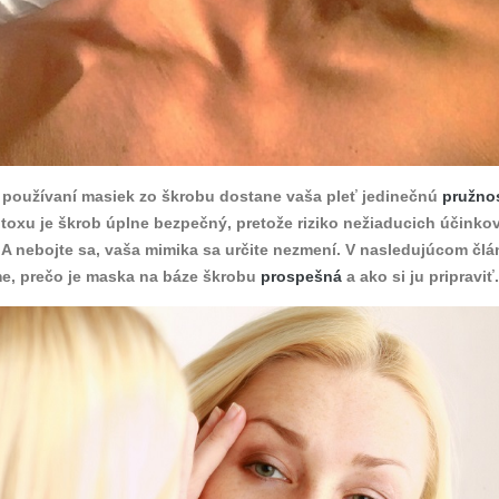
 používaní masiek zo škrobu dostane vaša pleť jedinečnú
pružno
otoxu je škrob úplne bezpečný, pretože riziko nežiaducich účinkov
 A nebojte sa, vaša mimika sa určite nezmení. V nasledujúcom čl
e, prečo je maska na báze škrobu
prospešná
a ako si ju pripraviť.