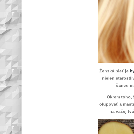
Ženská pleť je
h
nielen starostl
šancu m
Okrem toho, 
olupovať a mastn
na vašej tvá