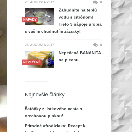
23. AUGUSTA 2017
0
Zabudnite na teplú
vodu s citrónom!
NÁPADY
Tieto 3 nápoje urobia
s vašim chudnutím zázraky!
23. AUGUSTA 2017
0
Nepečená BANANITA
na plechu
NEPEČENÉ
Najnovšie články
Šatôčky z lístkového cesta s
orechovou plnkou!
Prírodné afrodiziaká: Recept k