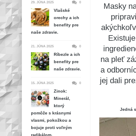
29. JÚNA 2025
0
Masky na 
Vlašské
priprav
orechy a ich
benefity pre
akýchkoľv
naše zdravie.
Existuj
ingredien
21. JÚNA 2025
0
Ríbezle a ich
na pleť z
benefity pre
a odborní
naše zdravie.
jej dali p
15. JÚNA 2025
0
Zinok:
Minerál,
ktorý
Jedná s
pomôže s krásnymi
vlasmi, pokožkou a
bojuje proti voľným
radikálom.