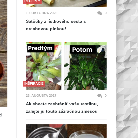
RECEPTY
19. OKTÓBRA 2025
0
Šatôčky z lístkového cesta s
orechovou plnkou!
INŠPIRÁCIE
23. AUGUSTA 2017
0
Ak chcete zachrániť vašu rastlinu,
zalejte ju touto zázračnou zmesou
d