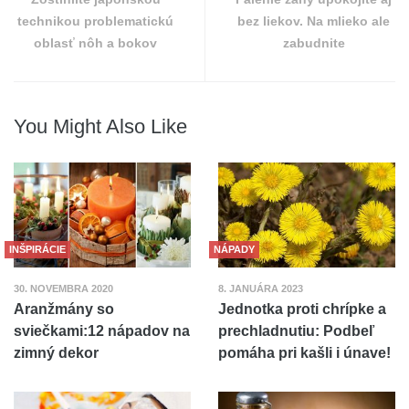
technikou problematickú
bez liekov. Na mlieko ale
oblasť nôh a bokov
zabudnite
You Might Also Like
INŠPIRÁCIE
NÁPADY
30. NOVEMBRA 2020
8. JANUÁRA 2023
Aranžmány so
Jednotka proti chrípke a
sviečkami:12 nápadov na
prechladnutiu: Podbeľ
zimný dekor
pomáha pri kašli i únave!