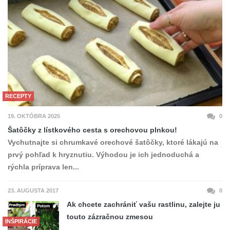
RECEPTY
19. OKTÓBRA 2025
0
Šatôčky z lístkového cesta s orechovou plnkou!
Vychutnajte si chrumkavé orechové šatôčky, ktoré lákajú na
prvý pohľad k hryznutiu. Výhodou je ich jednoduchá a
rýchla príprava len...
23. AUGUSTA 2017
0
Ak chcete zachrániť vašu rastlinu, zalejte ju
touto zázračnou zmesou
INŠPIRÁCIE