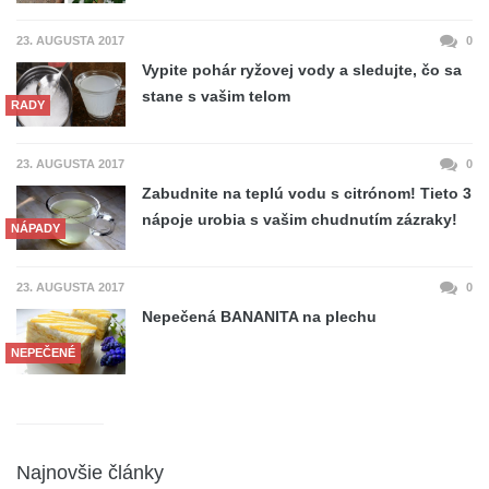
23. AUGUSTA 2017
0
Vypite pohár ryžovej vody a sledujte, čo sa
stane s vašim telom
RADY
23. AUGUSTA 2017
0
Zabudnite na teplú vodu s citrónom! Tieto 3
nápoje urobia s vašim chudnutím zázraky!
NÁPADY
23. AUGUSTA 2017
0
Nepečená BANANITA na plechu
NEPEČENÉ
Najnovšie články