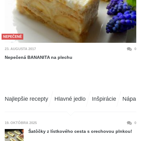
NEPEČENÉ
23. AUGUSTA 2017
0
Nepečená BANANITA na plechu
Najlepšie recepty
Hlavné jedlo
Inšpirácie
Nápad
19. OKTÓBRA 2025
0
Šatôčky z lístkového cesta s orechovou plnkou!