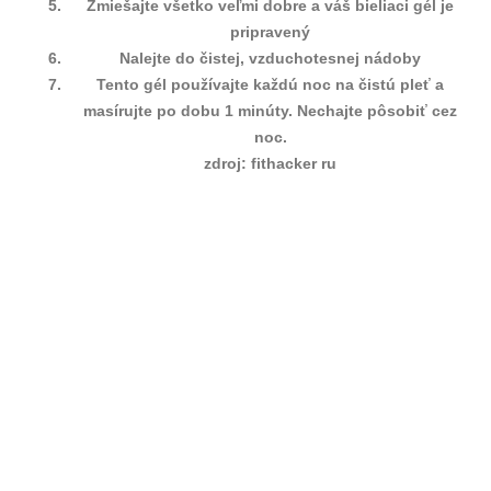
Zmiešajte všetko veľmi dobre a váš bieliaci gél je
pripravený
Nalejte do čistej, vzduchotesnej nádoby
Tento gél používajte každú noc na čistú pleť a
masírujte po dobu 1 minúty. Nechajte pôsobiť cez
noc.
zdroj: fithacker ru