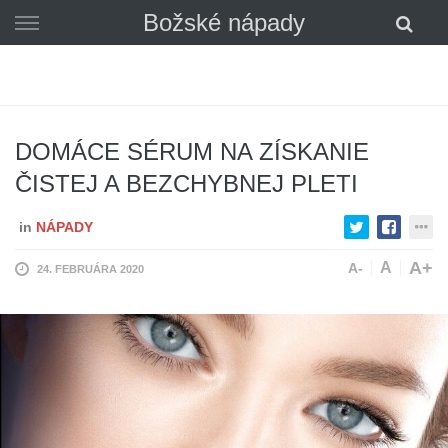
Skip
Božské nápady
to
content
DOMÁCE SÉRUM NA ZÍSKANIE
ČISTEJ A BEZCHYBNEJ PLETI
in
NÁPADY
A+
A
A-
24. FEBRUÁRA 2020