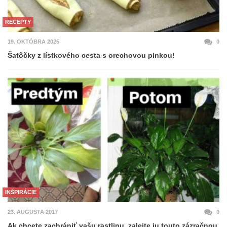
RECEPTY
19. OKTÓBRA 2025
0
Šatôčky z lístkového cesta s orechovou plnkou!
INŠPIRÁCIE
23. AUGUSTA 2017
0
Ak chcete zachrániť vašu rastlinu, zalejte ju touto zázračnou