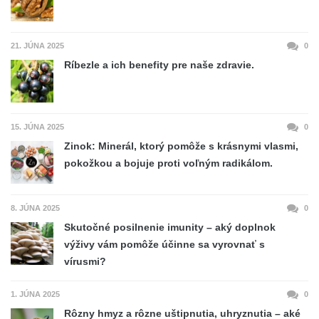
21. JÚNA 2025
0
Ríbezle a ich benefity pre naše zdravie.
15. JÚNA 2025
0
Zinok: Minerál, ktorý pomôže s krásnymi vlasmi,
pokožkou a bojuje proti voľným radikálom.
8. JÚNA 2025
0
Skutočné posilnenie imunity – aký doplnok
výživy vám pomôže účinne sa vyrovnať s
vírusmi?
1. JÚNA 2025
0
Rôzny hmyz a rôzne uštipnutia, uhryznutia – aké