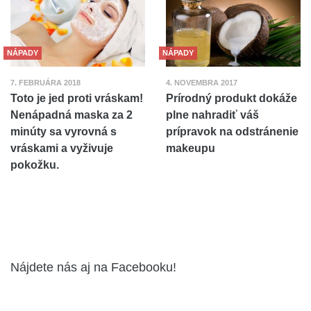
NÁPADY
NÁPADY
7. FEBRUÁRA 2018
4. NOVEMBRA 2017
Toto je jed proti vráskam!
Prírodný produkt dokáže
Nenápadná maska za 2
plne nahradiť váš
minúty sa vyrovná s
prípravok na odstránenie
vráskami a vyživuje
makeupu
pokožku.
Nájdete nás aj na Facebooku!