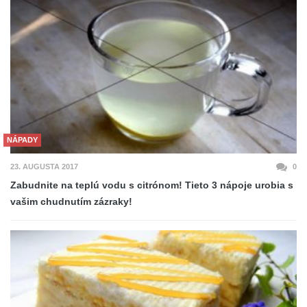
NÁPADY
23. AUGUSTA 2017
0
Zabudnite na teplú vodu s citrónom! Tieto 3 nápoje urobia s
vašim chudnutím zázraky!