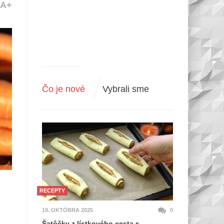
A+
Čo je nové
Vybrali sme
RECEPTY
19. OKTÓBRA 2025
0
Šatôčky z lístkového cesta s