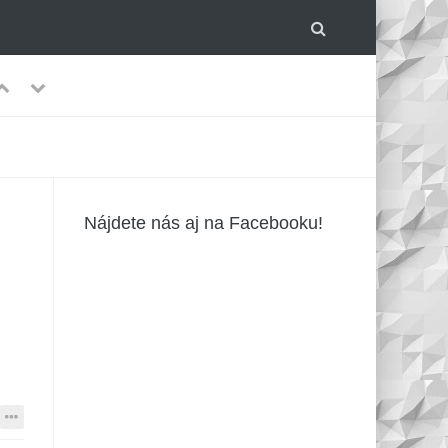
Previous
Next
lom.
-
Nájdete nás aj na Facebooku!
írusmi?