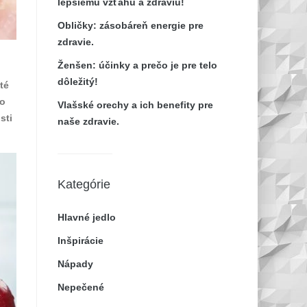
lepšiemu vzťahu a zdraviu!
Obličky: zásobáreň energie pre
zdravie.
Ženšen: účinky a prečo je pre telo
dôležitý!
té
do
Vlašské orechy a ich benefity pre
sti
naše zdravie.
Kategórie
Hlavné jedlo
Inšpirácie
Nápady
Nepečené