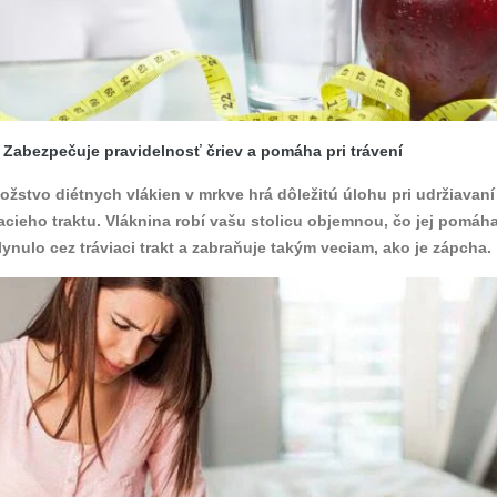
. Zabezpečuje pravidelnosť čriev a pomáha pri trávení
stvo diétnych vlákien v mrkve hrá dôležitú úlohu pri udržiavaní
cieho traktu. Vláknina robí vašu stolicu objemnou, čo jej pomáh
ynulo cez tráviaci trakt a zabraňuje takým veciam, ako je zápcha.