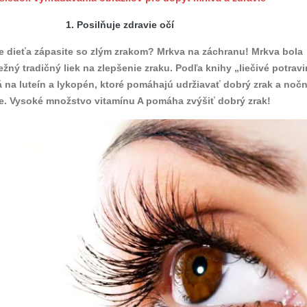
1. Posilňuje zdravie očí
e dieťa zápasite so zlým zrakom? Mrkva na záchranu! Mrkva bola
ný tradičný liek na zlepšenie zraku. Podľa knihy „liečivé potrav
 na luteín a lykopén, ktoré pomáhajú udržiavať dobrý zrak a noč
e. Vysoké množstvo vitamínu A pomáha zvýšiť dobrý zrak!