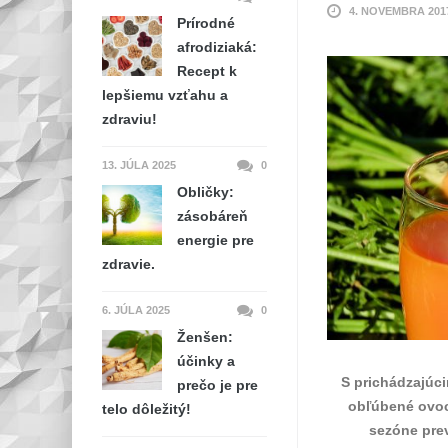
4. NOVEMBRA 201
Prírodné
afrodiziaká:
Recept k
lepšiemu vzťahu a
zdraviu!
13. JÚLA 2025
0
Obličky:
zásobáreň
energie pre
zdravie.
6. JÚLA 2025
0
Ženšen:
účinky a
S prichádzajúci
prečo je pre
obľúbené ovoci
telo dôležitý!
sezóne prev