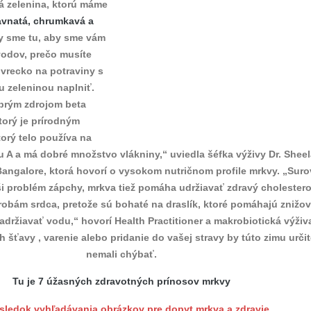
ká zelenina, ktorú máme
vnatá, chrumkavá a
 sme tu, aby sme vám
vodov, prečo musíte
vrecko na potraviny s
 zeleninou naplniť.
brým zdrojom beta
torý je prírodným
orý telo používa na
u A a má dobré množstvo vlákniny,“ uviedla šéfka výživy Dr. Shee
angalore, ktorá hovorí o vysokom nutričnom profile mrkvy. „Suro
i problém zápchy, mrkva tiež pomáha udržiavať zdravý cholestero
obám srdca, pretože sú bohaté na draslík, ktoré pomáhajú znižo
zadržiavať vodu,“ hovorí Health Practitioner a makrobiotická výživ
ch šťavy , varenie alebo pridanie do vašej stravy by túto zimu urči
nemali chýbať.
Tu je 7 úžasných zdravotných prínosov mrkvy