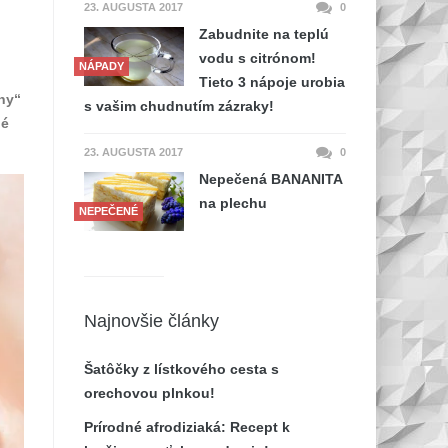
23. AUGUSTA 2017
0
Zabudnite na teplú
vodu s citrónom!
NÁPADY
Tieto 3 nápoje urobia
iny“
s vašim chudnutím zázraky!
né
23. AUGUSTA 2017
0
Nepečená BANANITA
na plechu
NEPEČENÉ
Najnovšie články
Šatôčky z lístkového cesta s
orechovou plnkou!
Prírodné afrodiziaká: Recept k