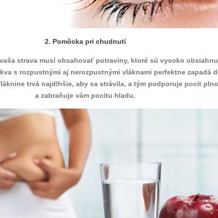
2. Pomôcka pri chudnutí
, vaša strava musí obsahovať potraviny, ktoré sú vysoko obsiahnu
rkva s rozpustnými aj nerozpustnými vláknami perfektne zapadá 
Vláknine trvá najdlhšie, aby sa strávila, a tým podporuje pocit plno
a zabraňuje vám pocitu hladu.