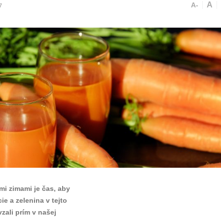
A
A-
7
mi zimami je čas, aby
e a zelenina v tejto
zali prím v našej