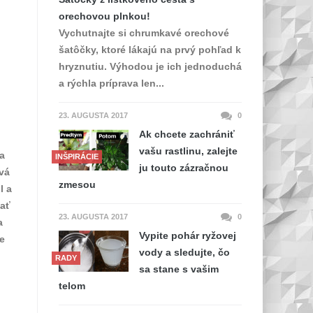
orechovou plnkou!
Vychutnajte si chrumkavé orechové
šatôčky, ktoré lákajú na prvý pohľad k
hryznutiu. Výhodou je ich jednoduchá
a rýchla príprava len...
23. AUGUSTA 2017
0
Ak chcete zachrániť
vašu rastlinu, zalejte
la
INŠPIRÁCIE
ju touto zázračnou
vá
zmesou
l a
vať
23. AUGUSTA 2017
0
a
Vypite pohár ryžovej
te
vody a sledujte, čo
RADY
sa stane s vašim
telom