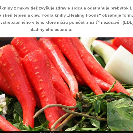
ákniny z mrkvy tiež zvyšuje zdravie srdca a odstraňuje prebytok 
o stien tepien a ciev. Podľa knihy „Healing Foods“ obsahuje form
vstrebatelného v tele, ktoré môžu pomôcť znížiť“ nezdravé „(LDL
hladiny cholesterolu.“