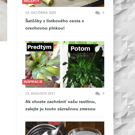
RECEPTY
19. OKTÓBRA 2025
0
Šatôčky z lístkového cesta s
orechovou plnkou!
INŠPIRÁCIE
23. AUGUSTA 2017
0
Ak chcete zachrániť vašu rastlinu,
zalejte ju touto zázračnou zmesou