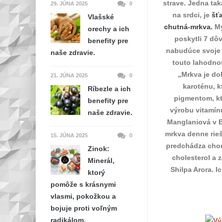
strave. Jedna ta
29. JÚNA 2025
0
na srdci, je
šťa
Vlašské
chutná-mrkva.
My
orechy a ich
poskytli 7 dô
benefity pre
nabudúce svoje 
naše zdravie.
touto lahodnou
„Mrkva je do
21. JÚNA 2025
0
karoténu, k
Ríbezle a ich
pigmentom, kt
benefity pre
výrobu vitamín
naše zdravie.
Manglaniová v B
mrkva denne rieš
15. JÚNA 2025
0
predchádza chor
Zinok:
cholesterol a 
Minerál,
Shilpa Arora. I
ktorý
pomôže s krásnymi
vlasmi, pokožkou a
bojuje proti voľným
radikálom.