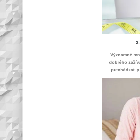
3
Významné množ
dobrého zažíva
prechádzať pl