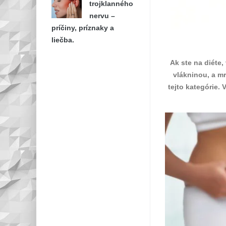
trojklanného
nervu –
príčiny, príznaky a
liečba.
Ak ste na diéte
vlákninou, a m
tejto kategórie. 