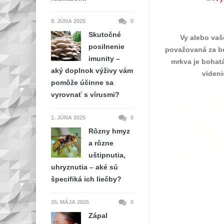
8. JÚNA 2025
0
Skutočné
Vy alebo vaš
posilnenie
považovaná za bež
imunity –
mrkva je bohatá
aký doplnok výživy vám
videni
pomôže účinne sa
vyrovnať s vírusmi?
1. JÚNA 2025
0
Rôzny hmyz
a rôzne
uštipnutia,
uhryznutia – aké sú
špecifiká ich liečby?
25. MÁJA 2025
0
Zápal