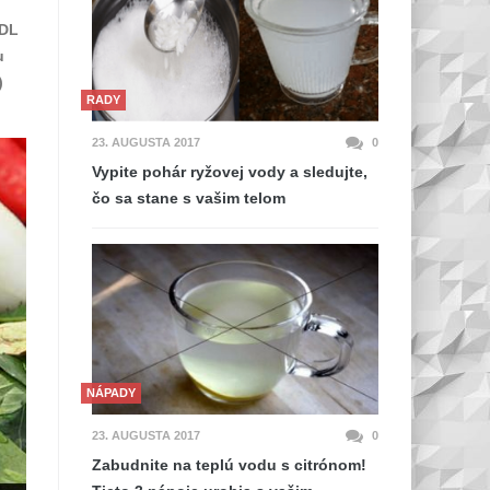
LDL
u
)
RADY
23. AUGUSTA 2017
0
Vypite pohár ryžovej vody a sledujte,
čo sa stane s vašim telom
NÁPADY
23. AUGUSTA 2017
0
Zabudnite na teplú vodu s citrónom!