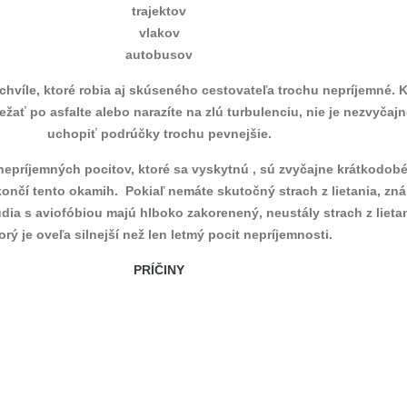
trajektov
vlakov
autobusov
chvíle, ktoré robia aj skúseného cestovateľa trochu nepríjemné. 
žať po asfalte alebo narazíte na zlú turbulenciu, nie je nezvyčajn
uchopiť podrúčky trochu pevnejšie.
epríjemných pocitov, ktoré sa vyskytnú , sú zvyčajne krátkodobé
končí tento okamih. Pokiaľ nemáte skutočný strach z lietania, zn
dia s aviofóbiou majú hlboko zakorenený, neustály strach z lietan
orý je oveľa silnejší než len letmý pocit nepríjemnosti.
PRÍČINY