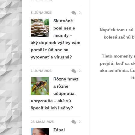
8. JÚNA 2025
0
Skutočné
posilnenie
Napriek tomu sú 
imunity –
kolesá začnú be
aký doplnok výživy vám
pomôže účinne sa
Tieto momenty n
vyrovnať s vírusmi?
prejdú, keď sa s
ako aviofóbia. Ľu
1. JÚNA 2025
0
kt
Rôzny hmyz
a rôzne
uštipnutia,
uhryznutia – aké sú
špecifiká ich liečby?
25. MÁJA 2025
0
Zápal