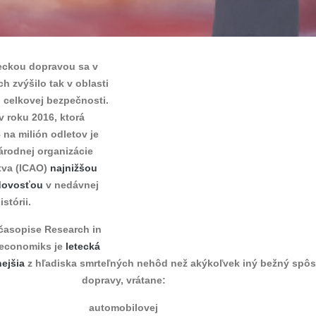
eckou dopravou sa v
h zvýšilo tak v oblasti
j celkovej bezpečnosti.
v roku 2016, ktorá
 na milión odletov je
rodnej organizácie
tva (ICAO)
najnižšou
dovosťou
v nedávnej
istórii.
časopise Research in
 economiks je
letecká
ejšia
z hľadiska smrteľných nehôd než akýkoľvek iný bežný spô
dopravy, vrátane:
automobilovej