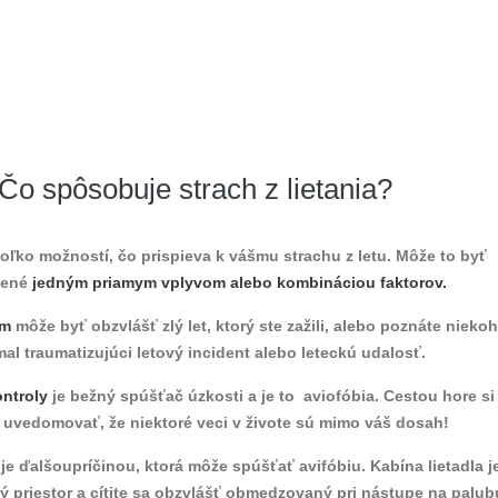
Čo spôsobuje strach z lietania?
koľko možností, čo prispieva k vášmu strachu z letu. Môže to byť
ené
jedným priamym vplyvom alebo kombináciou faktorov.
om
môže byť obzvlášť zlý let, ktorý ste zažili, alebo poznáte niekoh
mal traumatizujúci letový incident alebo leteckú udalosť.
ntroly
je bežný spúšťač úzkosti a je to aviofóbia. Cestou hore si
 uvedomovať, že niektoré veci v živote sú mimo váš dosah!
je ďalšoupríčinou, ktorá môže spúšťať avifóbiu. Kabína lietadla j
ý priestor a cítite sa obzvlášť obmedzovaný pri nástupe na palub