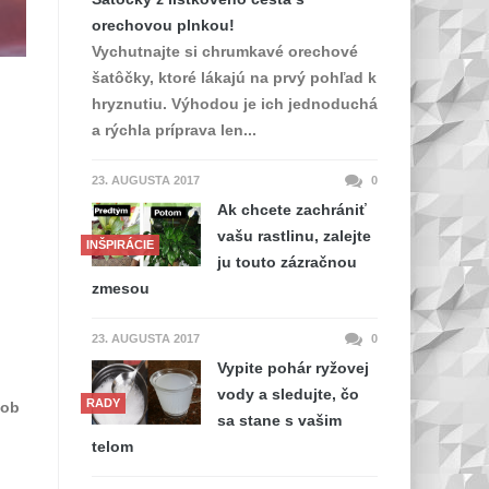
orechovou plnkou!
Vychutnajte si chrumkavé orechové
šatôčky, ktoré lákajú na prvý pohľad k
hryznutiu. Výhodou je ich jednoduchá
a rýchla príprava len...
23. AUGUSTA 2017
0
Ak chcete zachrániť
vašu rastlinu, zalejte
INŠPIRÁCIE
ju touto zázračnou
zmesou
23. AUGUSTA 2017
0
Vypite pohár ryžovej
vody a sledujte, čo
RADY
sob
sa stane s vašim
telom