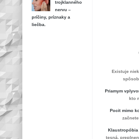
trojklanného
nervu –
príčiny, príznaky a
liečba.
Existuje nie
spôsob
Priamym vplyv
kto 
Pocit mimo ko
začnete
Klaustropóbia
tesná, preplnen