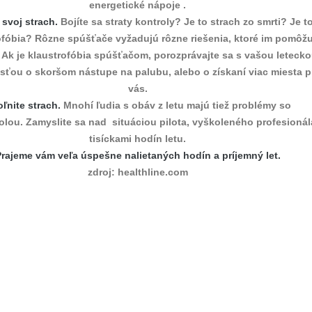
energetické nápoje .
 svoj strach.
Bojíte sa straty kontroly? Je to strach zo smrti? Je t
ofóbia? Rôzne spúšťače vyžadujú rôzne riešenia, ktoré im pomôž
. Ak je klaustrofóbia spúšťačom, porozprávajte sa s vašou leteck
ťou o skoršom nástupe na palubu, alebo o získaní viac miesta p
vás.
ľnite strach.
Mnohí ľudia s obáv z letu majú tiež problémy so
lou. Zamyslite sa nad situáciou pilota, vyškoleného profesionál
tisíckami hodín letu.
rajeme vám veľa úspešne nalietaných hodín a príjemný let.
zdroj: healthline.com