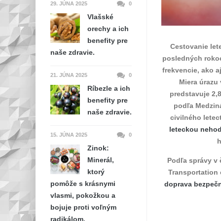
29. JÚNA 2025
0
Vlašské
orechy a ich
benefity pre
Cestovanie let
naše zdravie.
posledných rokoc
frekvencie, ako a
21. JÚNA 2025
0
Miera úrazu 
Ríbezle a ich
predstavuje 2,8
benefity pre
podľa Medziná
naše zdravie.
civilného letec
leteckou neho
15. JÚNA 2025
0
h
Zinok:
Minerál,
Podľa správy v 
ktorý
Transportation
pomôže s krásnymi
doprava bezpečn
vlasmi, pokožkou a
bojuje proti voľným
radikálom.