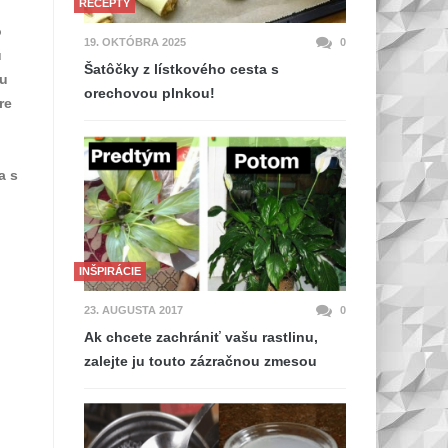
RECEPTY
o
19. OKTÓBRA 2025
0
u
Šatôčky z lístkového cesta s
ou
orechovou plnkou!
re
a s
INŠPIRÁCIE
23. AUGUSTA 2017
0
Ak chcete zachrániť vašu rastlinu,
zalejte ju touto zázračnou zmesou