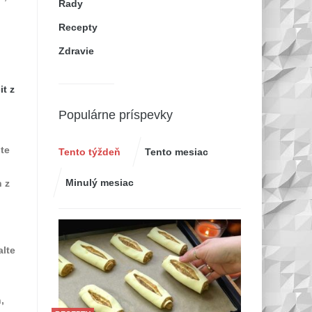
Rady
Recepty
Zdravie
it z
Populárne príspevky
jte
Tento týždeň
Tento mesiac
Minulý mesiac
h z
alte
,