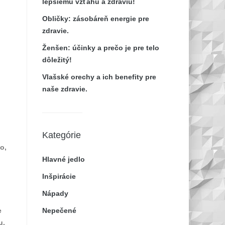
lepšiemu vzťahu a zdraviu!
Obličky: zásobáreň energie pre
zdravie.
Ženšen: účinky a prečo je pre telo
dôležitý!
Vlašské orechy a ich benefity pre
naše zdravie.
Kategórie
o,
Hlavné jedlo
Inšpirácie
Nápady
Nepečené
e
u,