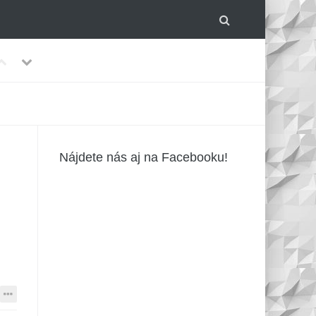
Previous
Next
lom.
-
Nájdete nás aj na Facebooku!
írusmi?