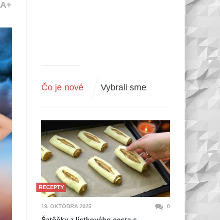
A+
Čo je nové
Vybrali sme
RECEPTY
19. OKTÓBRA 2025
0
Šatôčky z lístkového cesta s