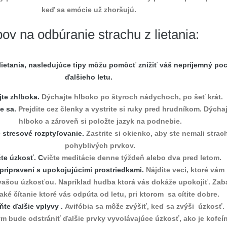
keď sa emócie už zhoršujú.
ipov na odbúranie strachu z lietania:
lietania, nasledujúce tipy môžu pomôcť znížiť váš nepríjemný poc
ďalšieho letu.
jte zhlboka.
Dýchajte hlboko po štyroch nádychoch, po šeť krát.
te sa.
Prejdite cez členky a vystrite si ruky pred hrudníkom. Dýcha
hlboko a zároveň si položte jazyk na podnebie.
 stresové rozptyľovanie.
Zastrite si okienko, aby ste nemali strac
pohyblivých prvkov.
čte úzkosť. C
vičte meditácie denne týždeň alebo dva pred letom.
pripravení s upokojujúcimi prostriedkami.
Nájdite veci, ktoré vám
ašou úzkosťou. Napríklad hudba ktorá vás dokáže upokojiť. Zab
jaké čítanie ktoré vás odpúta od letu, pri ktorom sa cítite dobre.
ňte ďalšie vplyvy .
Avifóbia sa môže zvýšiť, keď sa zvýši úzkosť.
m bude odstrániť ďalšie prvky vyvolávajúce úzkosť, ako je kofeín