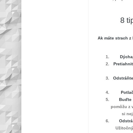
8 t
Ak máte strach z 
Dýcha
Pretiahni
Odstráňte
Potla
Buďte 
pomôžu z v
si ne
Odstrá
Užitočný