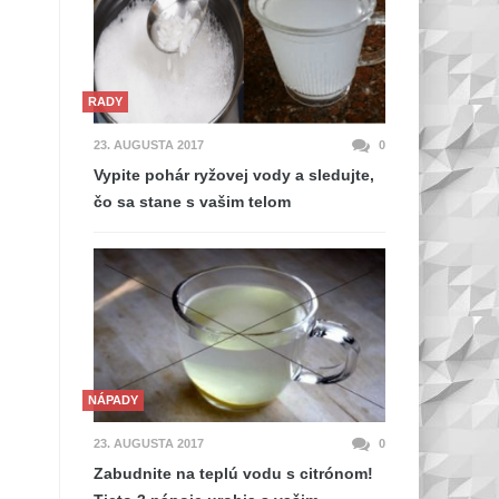
RADY
23. AUGUSTA 2017
0
Vypite pohár ryžovej vody a sledujte,
čo sa stane s vašim telom
NÁPADY
23. AUGUSTA 2017
0
Zabudnite na teplú vodu s citrónom!