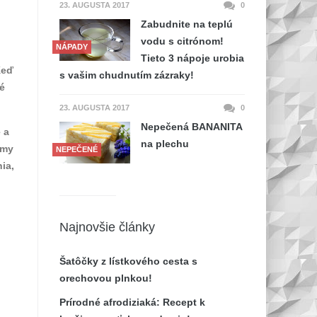
23. AUGUSTA 2017
0
Zabudnite na teplú
vodu s citrónom!
NÁPADY
Tieto 3 nápoje urobia
Keď
s vašim chudnutím zázraky!
é
23. AUGUSTA 2017
0
Nepečená BANANITA
 a
na plechu
ámy
NEPEČENÉ
ia,
Najnovšie články
Šatôčky z lístkového cesta s
orechovou plnkou!
Prírodné afrodiziaká: Recept k