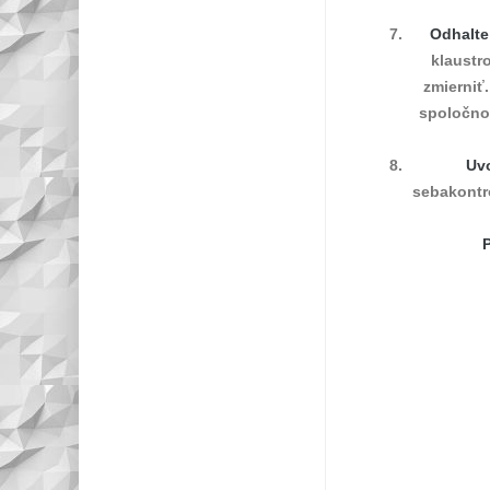
Odhalte
klaustr
zmierniť
spoločnos
Uvo
sebakontro
P