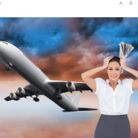
A
A-
7