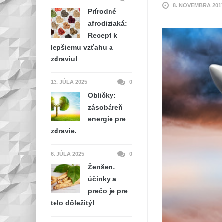
8. NOVEMBRA 201
Prírodné
afrodiziaká:
Recept k
lepšiemu vzťahu a
zdraviu!
13. JÚLA 2025
0
Obličky:
zásobáreň
energie pre
zdravie.
6. JÚLA 2025
0
Ženšen:
účinky a
prečo je pre
telo dôležitý!