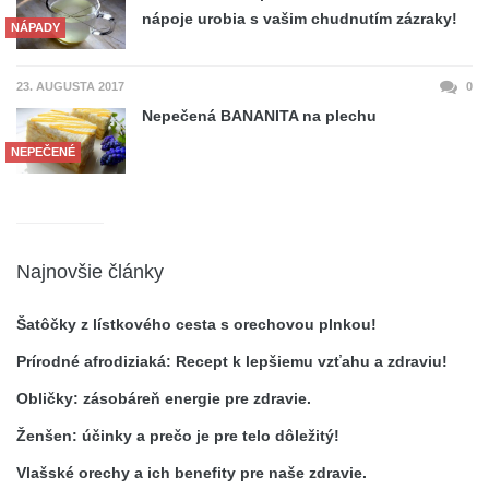
nápoje urobia s vašim chudnutím zázraky!
NÁPADY
23. AUGUSTA 2017
0
Nepečená BANANITA na plechu
NEPEČENÉ
Najnovšie články
Šatôčky z lístkového cesta s orechovou plnkou!
Prírodné afrodiziaká: Recept k lepšiemu vzťahu a zdraviu!
Obličky: zásobáreň energie pre zdravie.
Ženšen: účinky a prečo je pre telo dôležitý!
Vlašské orechy a ich benefity pre naše zdravie.