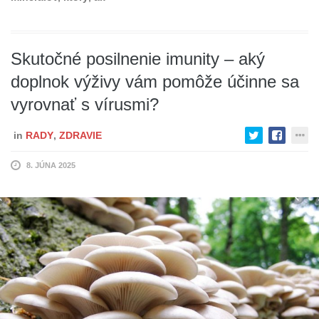
Skutočné posilnenie imunity – aký
doplnok výživy vám pomôže účinne sa
vyrovnať s vírusmi?
in
RADY
,
ZDRAVIE
8. JÚNA 2025