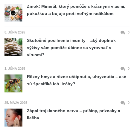
Zinok: Minerál, ktorý pomôže s krásnymi vlasmi,
pokožkou a bojuje proti voľným radikálom.
8. JÚNA 2025
0
Skutočné posilnenie imunity – aký doplnok
výživy vám pomôže účinne sa vyrovnať s
vírusmi?
1. JÚNA 2025
0
Rôzny hmyz a rôzne uštipnutia, uhryznutia – aké
sú špecifiká ich liečby?
25. MÁJA 2025
0
Zápal trojklanného nervu – príčiny, príznaky a
liečba.