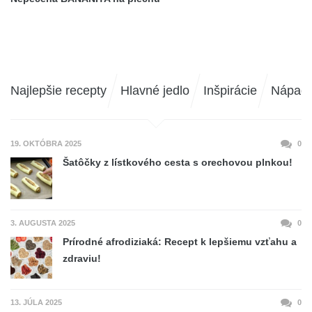
Najlepšie recepty
Hlavné jedlo
Inšpirácie
Nápad
19. OKTÓBRA 2025
0
Šatôčky z lístkového cesta s orechovou plnkou!
3. AUGUSTA 2025
0
Prírodné afrodiziaká: Recept k lepšiemu vzťahu a
zdraviu!
13. JÚLA 2025
0