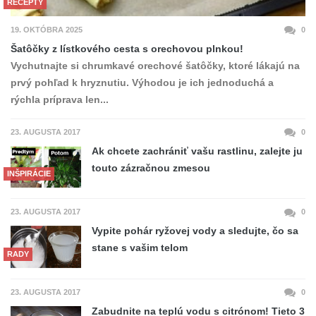
RECEPTY
19. OKTÓBRA 2025
0
Šatôčky z lístkového cesta s orechovou plnkou!
Vychutnajte si chrumkavé orechové šatôčky, ktoré lákajú na
prvý pohľad k hryznutiu. Výhodou je ich jednoduchá a
rýchla príprava len...
23. AUGUSTA 2017
0
Ak chcete zachrániť vašu rastlinu, zalejte ju
touto zázračnou zmesou
INŠPIRÁCIE
23. AUGUSTA 2017
0
Vypite pohár ryžovej vody a sledujte, čo sa
stane s vašim telom
RADY
23. AUGUSTA 2017
0
Zabudnite na teplú vodu s citrónom! Tieto 3