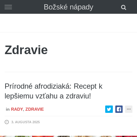
Skip
Božské nápady
to
content
Zdravie
Prírodné afrodiziaká: Recept k
lepšiemu vzťahu a zdraviu!
in
RADY
,
ZDRAVIE
3. AUGUSTA 2025