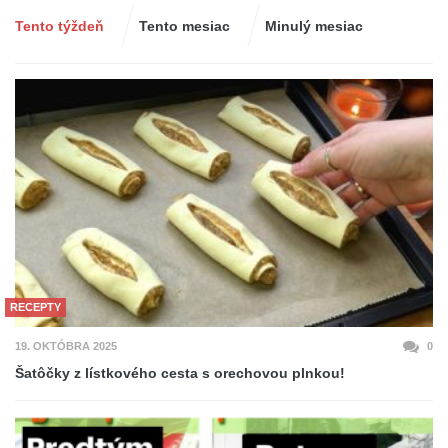
Tento týždeň
Tento mesiac
Minulý mesiac
RECEPTY
19. OKTÓBRA 2025
0
Šatôčky z lístkového cesta s orechovou plnkou!