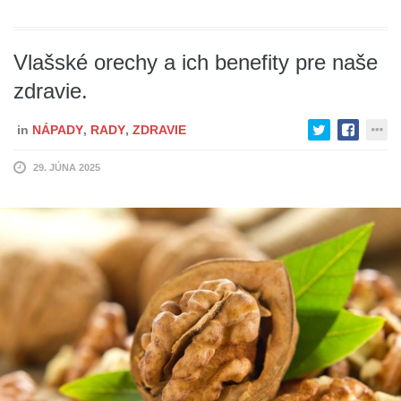
Vlašské orechy a ich benefity pre naše
zdravie.
in
NÁPADY
,
RADY
,
ZDRAVIE
29. JÚNA 2025