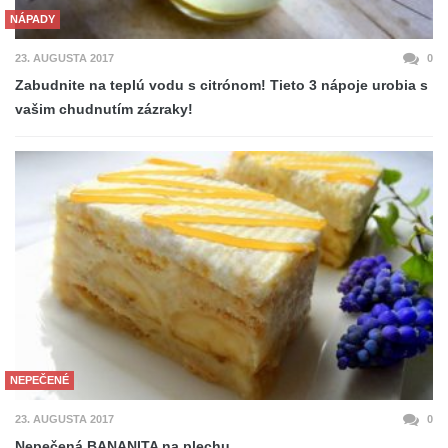
NÁPADY
23. AUGUSTA 2017
0
Zabudnite na teplú vodu s citrónom! Tieto 3 nápoje urobia s
vašim chudnutím zázraky!
NEPEČENÉ
23. AUGUSTA 2017
0
Nepečená BANANITA na plechu