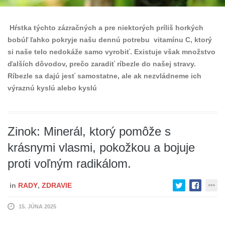
Hŕstka týchto zázračných a pre niektorých príliš horkých
bobúľ ľahko pokryje našu dennú potrebu vitamínu C, ktorý
si naše telo nedokáže samo vyrobiť. Existuje však množstvo
ďalších dôvodov, prečo zaradiť ríbezle do našej stravy.
Ríbezle sa dajú jesť samostatne, ale ak nezvládneme ich
výraznú kyslú alebo kyslú
Zinok: Minerál, ktorý pomôže s
krásnymi vlasmi, pokožkou a bojuje
proti voľným radikálom.
in
RADY
,
ZDRAVIE
15. JÚNA 2025