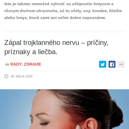
lete je takmer nemožné vyhnúť sa uštipnutiu hmyzom a
rôznym druhom uhryznutia, sú tu včely, osy, komáre, kliešte
alebo hmyz, ktoré sami ani veľmi dobre nepoznáme.
Zápal trojklanného nervu – príčiny,
príznaky a liečba.
in
RADY
,
ZDRAVIE
25. MÁJA 2025