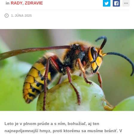
in
RADY
,
ZDRAVIE
1. JÚNA 2025
Leto je v plnom prúde a s ním, bohužiaľ, aj ten
najnepríjemnejší hmyz, proti ktorému sa musíme brániť. V