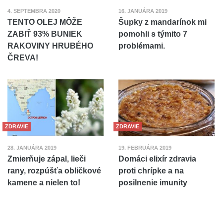
4. SEPTEMBRA 2020
16. JANUÁRA 2019
TENTO OLEJ MÔŽE
Šupky z mandarínok mi
ZABIŤ 93% BUNIEK
pomohli s týmito 7
RAKOVINY HRUBÉHO
problémami.
ČREVA!
ZDRAVIE
ZDRAVIE
28. JANUÁRA 2019
19. FEBRUÁRA 2019
Zmierňuje zápal, lieči
Domáci elixír zdravia
rany, rozpúšťa obličkové
proti chrípke a na
kamene a nielen to!
posilnenie imunity