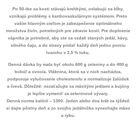
Po 50-tke sa kosti stávajú krehkými, oslabujú sa kĺby,
vznikajú problémy s kardiovaskulárnym systémom. Preto
vaším hlavným cieľom je zabezpečenie optimálneho
množstva živín, potrebných pre zdravie kostí. Pre doplnenie
vápnika je potrebné, aby ste sa vzdali slaných jedál, kávy,
silného čaju, a do stravy pridať každý deň jednu porciu
tvarohu s 2,5 % tuku.
Denná dávka by mala byť okolo 600 g zeleniny a do 400 g
bobúľ a ovocia. Vláknina, ktorá sa v nich nachádza,
podporuje vylučovanie cholesterolu a normalizuje žalúdok
a črevá. Dôležité: nezaťažujte sa mäsitými jedlami a bujóny
je lepšie vymeniť za zeleninové vývary.
Denná norma kalórií – 1300. Jeden alebo dva krát za týždeň
si dajte pôstny deň a zo svojho jedálnička vynechajte mäso
a rybu.