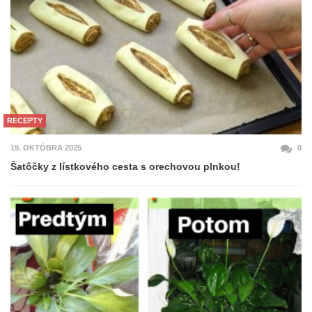
RECEPTY
19. OKTÓBRA 2025
0
Šatôčky z lístkového cesta s orechovou plnkou!