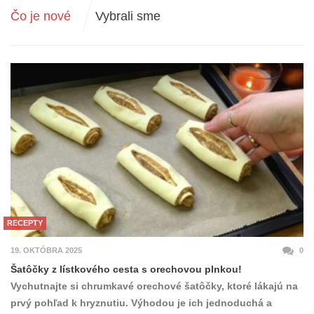
Čo je nové
Vybrali sme
RECEPTY
19. OKTÓBRA 2025
0
Šatôčky z lístkového cesta s orechovou plnkou!
Vychutnajte si chrumkavé orechové šatôčky, ktoré lákajú na
prvý pohľad k hryznutiu. Výhodou je ich jednoduchá a