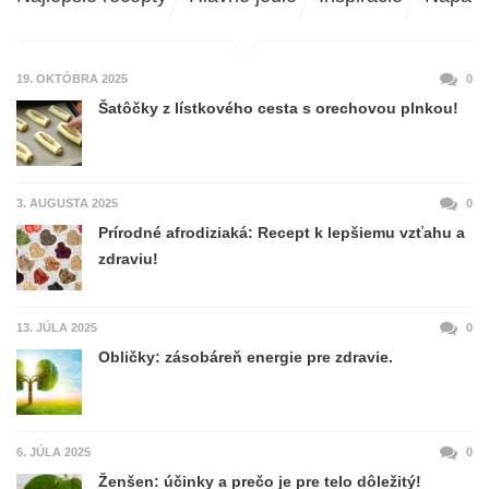
19. OKTÓBRA 2025
0
Šatôčky z lístkového cesta s orechovou plnkou!
3. AUGUSTA 2025
0
Prírodné afrodiziaká: Recept k lepšiemu vzťahu a
zdraviu!
13. JÚLA 2025
0
Obličky: zásobáreň energie pre zdravie.
6. JÚLA 2025
0
Ženšen: účinky a prečo je pre telo dôležitý!