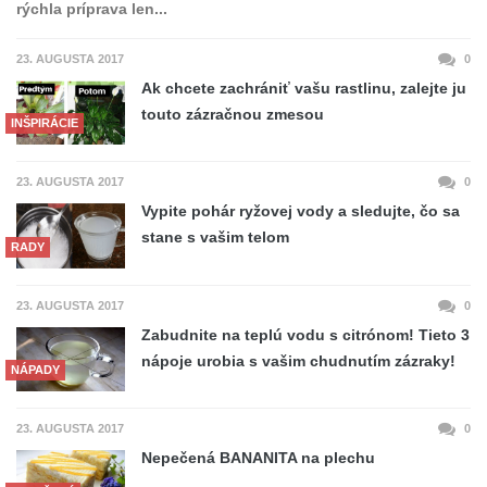
rýchla príprava len...
23. AUGUSTA 2017
0
Ak chcete zachrániť vašu rastlinu, zalejte ju
touto zázračnou zmesou
INŠPIRÁCIE
23. AUGUSTA 2017
0
Vypite pohár ryžovej vody a sledujte, čo sa
stane s vašim telom
RADY
23. AUGUSTA 2017
0
Zabudnite na teplú vodu s citrónom! Tieto 3
nápoje urobia s vašim chudnutím zázraky!
NÁPADY
23. AUGUSTA 2017
0
Nepečená BANANITA na plechu