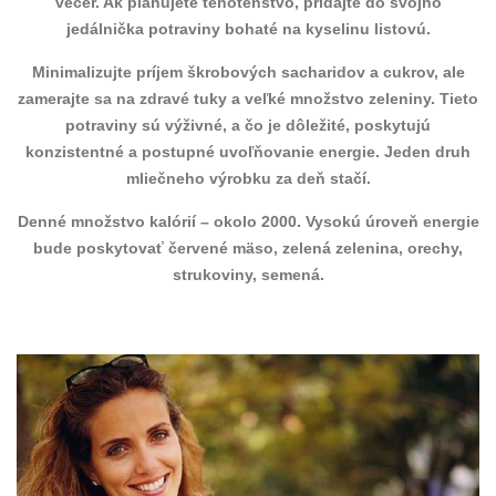
večer. Ak plánujete tehotenstvo, pridajte do svojho
jedálnička potraviny bohaté na kyselinu listovú.
Minimalizujte príjem škrobových sacharidov a cukrov, ale
zamerajte sa na zdravé tuky a veľké množstvo zeleniny. Tieto
potraviny sú výživné, a čo je dôležité, poskytujú
konzistentné a postupné uvoľňovanie energie. Jeden druh
mliečneho výrobku za deň stačí.
Denné množstvo kalórií – okolo 2000. Vysokú úroveň energie
bude poskytovať červené mäso, zelená zelenina, orechy,
strukoviny, semená.