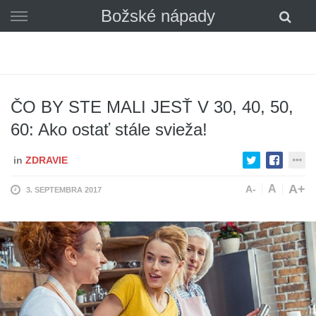
Skip
Božské nápady
to
content
ČO BY STE MALI JESŤ V 30, 40, 50,
60: Ako ostať stále svieža!
in
ZDRAVIE
A+
A
A-
3. SEPTEMBRA 2017