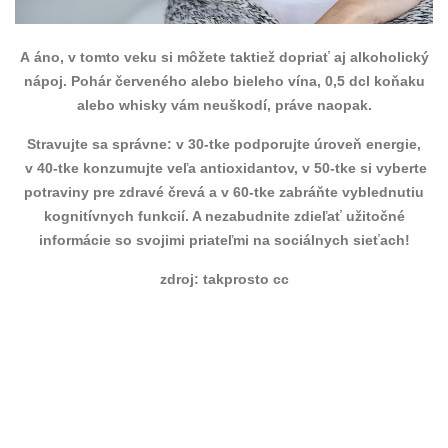
A áno, v tomto veku si môžete taktiež dopriať aj alkoholický
nápoj. Pohár červeného alebo bieleho vína, 0,5 dcl koňaku
alebo whisky vám neuškodí, práve naopak.
Stravujte sa správne: v 30-tke podporujte úroveň energie,
v 40-tke konzumujte veľa antioxidantov, v 50-tke si vyberte
potraviny pre zdravé črevá a v 60-tke zabráňte vyblednutiu
kognitívnych funkcií. A nezabudnite zdieľať užitočné
informácie so svojimi priateľmi na sociálnych sieťach!
zdroj: takprosto cc