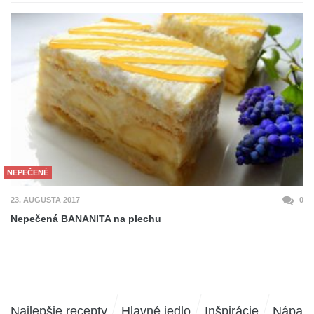
NEPEČENÉ
23. AUGUSTA 2017
0
Nepečená BANANITA na plechu
Najlepšie recepty
Hlavné jedlo
Inšpirácie
Nápad