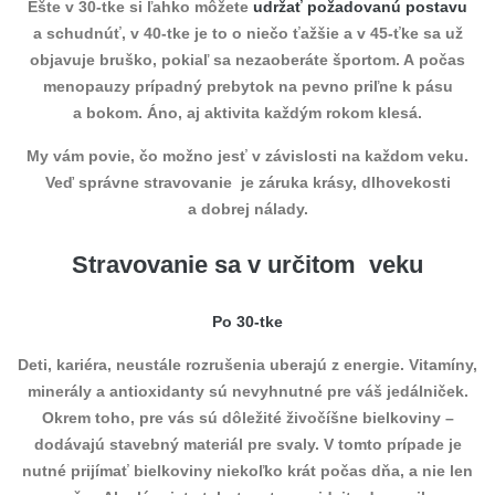
Ešte v 30-tke si ľahko môžete
udržať požadovanú postavu
a schudnúť, v 40-tke je to o niečo ťažšie a v 45-ťke sa už
objavuje bruško, pokiaľ sa nezaoberáte športom. A počas
menopauzy prípadný prebytok na pevno priľne k pásu
a bokom. Áno, aj aktivita každým rokom klesá.
My vám povie, čo možno jesť v závislosti na každom veku.
Veď správne stravovanie je záruka krásy, dlhovekosti
a dobrej nálady.
Stravovanie sa v určitom veku
Po 30-tke
Deti, kariéra, neustále rozrušenia uberajú z energie. Vitamíny,
minerály a antioxidanty sú nevyhnutné pre váš jedálniček.
Okrem toho, pre vás sú dôležité živočíšne bielkoviny –
dodávajú stavebný materiál pre svaly. V tomto prípade je
nutné prijímať bielkoviny niekoľko krát počas dňa, a nie len