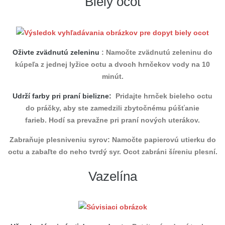
Biely ocot
Oživte zvädnutú zeleninu
: Namočte zvädnutú zeleninu do
kúpeľa z jednej lyžice octu a dvoch hrnčekov vody na 10
minút.
Udrží farby pri praní bielizne:
Pridajte hrnček bieleho octu
do práčky, aby ste zamedzili zbytočnému púšťanie
farieb. Hodí sa prevažne pri praní nových uterákov.
Zabraňuje plesniveniu syrov: Namočte papierovú utierku do
octu a zabaľte do neho tvrdý syr. Ocot zabráni šíreniu plesní.
Vazelína