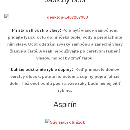
Pri starostlivosti o vlasy:
Po umytí vlasov šampónom,
pridajte lyžicu octu do hrnčeka teplej vody a prepláchnite
ním vlasy. Ocot odstráni zvyšky šampónu a zanechá vlasy
žiarivé a čisté. A však nepoužívajte po čerstvom farbení
vlasov, mohol by zmyť farbu.
Ľahšie odstránite rybie šupiny:
Keď prinesiete domov
čerstvý úlovok, potrite ho octom a šupiny pôjdu ľahšie
dolu. Tiež ocot pohltí pach a vaše ruky budú menej cítiť
rybinu.
Aspirín