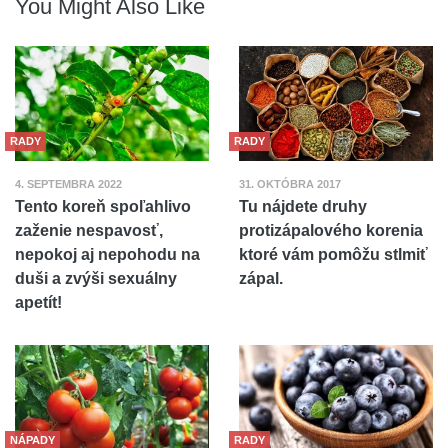
You Might Also Like
RADY
RADY
4. SEPTEMBRA 2022
31. OKTÓBRA 2017
Tento koreň spoľahlivo
Tu nájdete druhy
zaženie nespavosť,
protizápalového korenia
nepokoj aj nepohodu na
ktoré vám pomôžu stlmiť
duši a zvýši sexuálny
zápal.
apetít!
NÁPADY
RADY