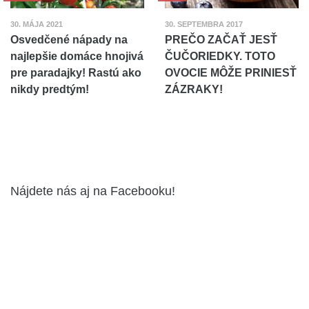
30. MÁJA 2021
30. SEPTEMBRA 2017
Osvedčené nápady na
PREČO ZAČAŤ JESŤ
najlepšie domáce hnojivá
ČUČORIEDKY. TOTO
pre paradajky! Rastú ako
OVOCIE MÔŽE PRINIESŤ
nikdy predtým!
ZÁZRAKY!
Nájdete nás aj na Facebooku!