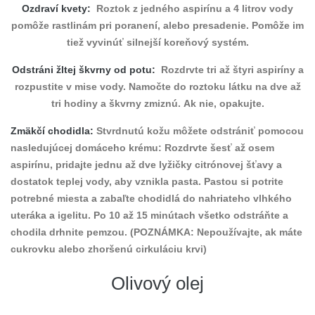
Ozdraví kvety:
Roztok z jedného aspirínu a 4 litrov vody
pomôže rastlinám pri poranení, alebo presadenie. Pomôže im
tiež vyvinúť silnejší koreňový systém.
Odstráni žltej škvrny od potu:
Rozdrvte tri až štyri aspiríny a
rozpustite v mise vody. Namočte do roztoku látku na dve až
tri hodiny a škvrny zmiznú. Ak nie, opakujte.
Zmäkčí chodidla:
Stvrdnutú kožu môžete odstrániť pomocou
nasledujúcej domáceho krému: Rozdrvte šesť až osem
aspirínu, pridajte jednu až dve lyžičky citrónovej šťavy a
dostatok teplej vody, aby vznikla pasta. Pastou si potrite
potrebné miesta a zabaľte chodidlá do nahriateho vlhkého
uteráka a igelitu. Po 10 až 15 minútach všetko odstráňte a
chodila drhnite pemzou. (POZNÁMKA: Nepoužívajte, ak máte
cukrovku alebo zhoršenú cirkuláciu krvi)
Olivový olej