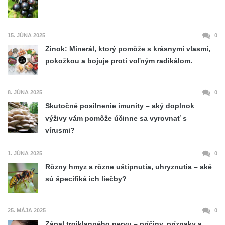
15. JÚNA 2025
0
Zinok: Minerál, ktorý pomôže s krásnymi vlasmi,
pokožkou a bojuje proti voľným radikálom.
8. JÚNA 2025
0
Skutočné posilnenie imunity – aký doplnok
výživy vám pomôže účinne sa vyrovnať s
vírusmi?
1. JÚNA 2025
0
Rôzny hmyz a rôzne uštipnutia, uhryznutia – aké
sú špecifiká ich liečby?
25. MÁJA 2025
0
Zápal trojklanného nervu – príčiny, príznaky a