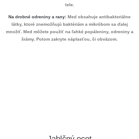
tele.
Na drobné odreniny a rany:
Med obsahuje antibakteriálne
látky, ktoré znemožňujú baktériám a mikróbom sa ďalej
množiť. Med môžete použiť na ľahké popáleniny, odreniny a
šrámy. Potom zakryte náplasťou, či obväzom.
Jablčný ocot