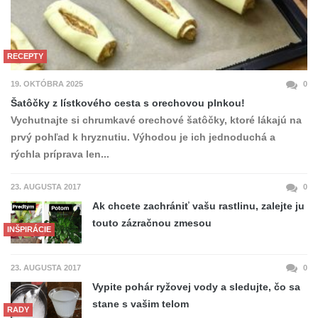
RECEPTY
19. OKTÓBRA 2025
0
Šatôčky z lístkového cesta s orechovou plnkou!
Vychutnajte si chrumkavé orechové šatôčky, ktoré lákajú na
prvý pohľad k hryznutiu. Výhodou je ich jednoduchá a
rýchla príprava len...
23. AUGUSTA 2017
0
Ak chcete zachrániť vašu rastlinu, zalejte ju
touto zázračnou zmesou
INŠPIRÁCIE
23. AUGUSTA 2017
0
Vypite pohár ryžovej vody a sledujte, čo sa
stane s vašim telom
RADY