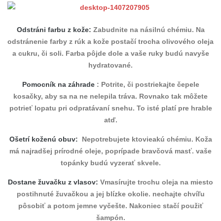
Odstráni farbu z kože:
Zabudnite na násilnú chémiu. Na
odstránenie farby z rúk a kože postačí trocha olivového oleja
a cukru, či soli. Farba pôjde dole a vaše ruky budú navyše
hydratované.
Pomocník na záhrade
: Potrite, či postriekajte čepele
kosačky, aby sa na ne nelepila tráva. Rovnako tak môžete
potrieť lopatu pri odpratávaní snehu. To isté platí pre hrable
atď.
Ošetrí koženú obuv:
Nepotrebujete ktovieakú chémiu. Koža
má najradšej prírodné oleje, poprípade bravčová masť. vaše
topánky budú vyzerať skvele.
Dostane žuvačku z vlasov:
Vmasírujte trochu oleja na miesto
postihnuté žuvačkou a jej blízke okolie. nechajte chvíľu
pôsobiť a potom jemne vyčešte. Nakoniec stačí použiť
šampón.