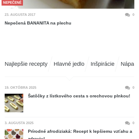
NEPEČENÉ
23. AUGUSTA 2017
0
Nepečená BANANITA na plechu
Najlepšie recepty
Hlavné jedlo
Inšpirácie
Nápad
19. OKTÓBRA 2025
0
Šatôčky z lístkového cesta s orechovou plnkou!
3. AUGUSTA 2025
0
Prírodné afrodiziaká: Recept k lepšiemu vzťahu a
zdraviu!