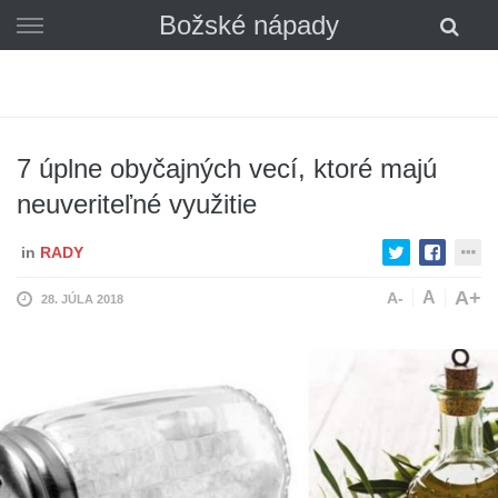
Skip
Božské nápady
to
content
7 úplne obyčajných vecí, ktoré majú
neuveriteľné využitie
in
RADY
A+
A
A-
28. JÚLA 2018