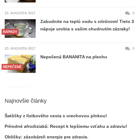
23. AUGUSTA 2017
0
Zabudnite na teplú vodu s citrónom! Tieto 3
nápoje urobia s vašim chudnutím zázraky!
NÁPADY
23. AUGUSTA 2017
0
Nepečená BANANITA na plechu
NEPEČENÉ
Najnovšie články
Šatôčky z lístkového cesta s orechovou plnkou!
Prírodné afrodiziaká: Recept k lepšiemu vzťahu a zdraviu!
Obličky: zásobáreň energie pre zdravie.