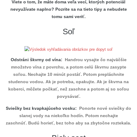
Viete o tom, že máte doma veľa vecí, ktorých potenciál
nevyužívate naplno? Pozrite sa na tieto tipy a nebudete
tomu sami veriť.
Soľ
Odstráni škvrny od vína:
Handrou vysajte čo najväčšie
množstvo vína z povrchu, a potom celú škvrnu zasypte
soľou. Nechajte 10 minút postáť. Potom prepláchnite
studenou vodou. Ak je potreba, opakujte. Ak je škvrna na
koberci, môžete počkať, než zaschne a potom aj so soľou
povysávať.
Sviečky bez kvapkajúceho vosku:
Ponorte nové sviečky do
slanej vody na niekoľko hodín. Potom nechajte
zaschnúť. Budú horieť, bez toho aby sa zbytočne roztekala.