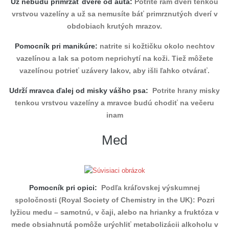
Už nebudú primŕzať dvere od auta:
Potrite rám dverí tenkou
vrstvou vazelíny a už sa nemusíte báť primrznutých dverí v
obdobiach krutých mrazov.
Pomocník pri manikúre:
natrite si kožtičku okolo nechtov
vazelínou a lak sa potom neprichytí na koži. Tiež môžete
vazelínou potrieť uzávery lakov, aby išli ľahko otvárať.
Udrží mravca ďalej od misky vášho psa:
Potrite hrany misky
tenkou vrstvou vazelíny a mravce budú chodiť na večeru
inam
Med
Pomocník pri opici:
Podľa kráľovskej výskumnej
spoločnosti (Royal Society of Chemistry in the UK): Pozri
lyžicu medu – samotnú, v čaji, alebo na hrianky a fruktóza v
mede obsiahnutá pomôže urýchliť metabolizácii alkoholu v