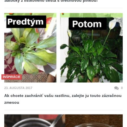
Šatôčky z lístkového cesta s orechovou plnkou!
INŠPIRÁCIE
23. AUGUSTA 2017
0
Ak chcete zachrániť vašu rastlinu, zalejte ju touto zázračnou
zmesou