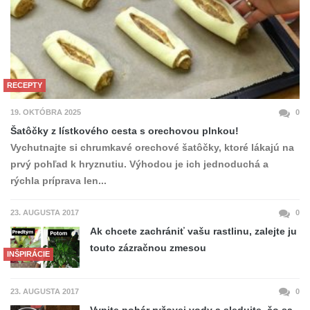
RECEPTY
19. OKTÓBRA 2025
0
Šatôčky z lístkového cesta s orechovou plnkou!
Vychutnajte si chrumkavé orechové šatôčky, ktoré lákajú na
prvý pohľad k hryznutiu. Výhodou je ich jednoduchá a
rýchla príprava len...
23. AUGUSTA 2017
0
Ak chcete zachrániť vašu rastlinu, zalejte ju
touto zázračnou zmesou
INŠPIRÁCIE
23. AUGUSTA 2017
0
Vypite pohár ryžovej vody a sledujte, čo sa