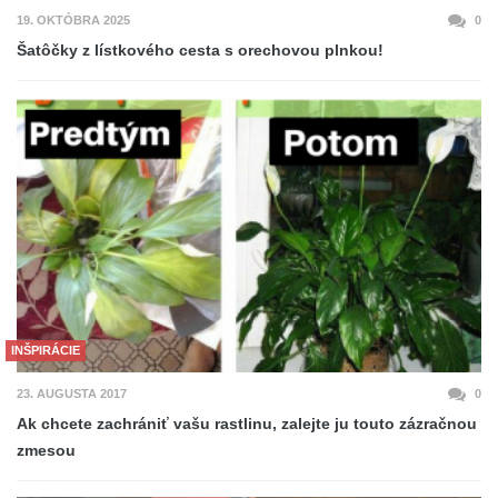
19. OKTÓBRA 2025
0
Šatôčky z lístkového cesta s orechovou plnkou!
INŠPIRÁCIE
23. AUGUSTA 2017
0
Ak chcete zachrániť vašu rastlinu, zalejte ju touto zázračnou
zmesou