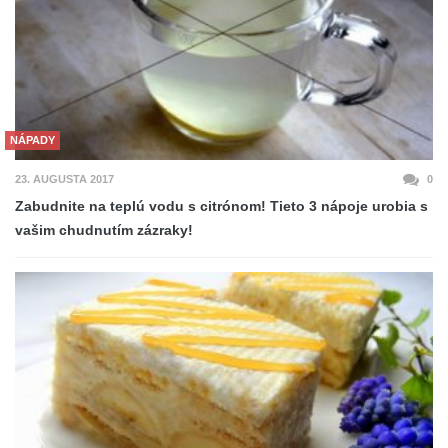
NÁPADY
23. AUGUSTA 2017
0
Zabudnite na teplú vodu s citrónom! Tieto 3 nápoje urobia s
vašim chudnutím zázraky!