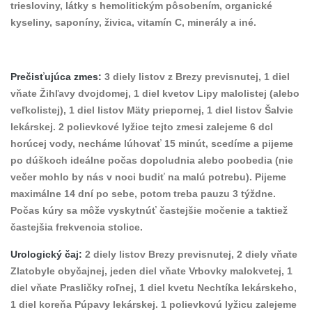
triesloviny, látky s hemolitickým pôsobením, organické
kyseliny, saponíny, živica, vitamín C, minerály a iné.
Prečisťujúca zmes:
3 diely listov z Brezy previsnutej, 1 diel
vňate Žihľavy dvojdomej, 1 diel kvetov Lipy malolistej (alebo
veľkolistej), 1 diel listov Mäty priepornej, 1 diel listov Šalvie
lekárskej. 2 polievkové lyžice tejto zmesi zalejeme 6 dcl
horúcej vody, necháme lúhovať 15 minút, scedíme a pijeme
po dúškoch ideálne počas dopoludnia alebo poobedia (nie
večer mohlo by nás v noci budiť na malú potrebu). Pijeme
maximálne 14 dní po sebe, potom treba pauzu 3 týždne.
Počas kúry sa môže vyskytnúť častejšie močenie a taktiež
častejšia frekvencia stolice.
Urologický čaj:
2 diely listov Brezy previsnutej, 2 diely vňate
Zlatobyle obyčajnej, jeden diel vňate Vrbovky malokvetej, 1
diel vňate Prasličky roľnej, 1 diel kvetu Nechtíka lekárskeho,
1 diel koreňa Púpavy lekárskej. 1 polievkovú lyžicu zalejeme