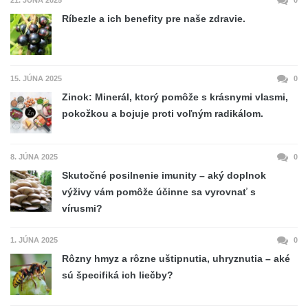
Ríbezle a ich benefity pre naše zdravie.
15. JÚNA 2025
0
Zinok: Minerál, ktorý pomôže s krásnymi vlasmi,
pokožkou a bojuje proti voľným radikálom.
8. JÚNA 2025
0
Skutočné posilnenie imunity – aký doplnok
výživy vám pomôže účinne sa vyrovnať s
vírusmi?
1. JÚNA 2025
0
Rôzny hmyz a rôzne uštipnutia, uhryznutia – aké
sú špecifiká ich liečby?