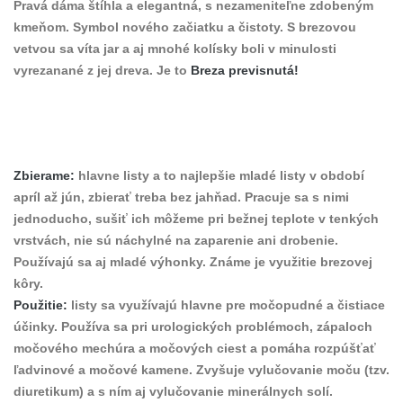
Pravá dáma štíhla a elegantná, s nezameniteľne zdobeným
kmeňom. Symbol nového začiatku a čistoty. S brezovou
vetvou sa víta jar a aj mnohé kolísky boli v minulosti
vyrezanané z jej dreva. Je to
Breza previsnutá!
Zbierame:
hlavne listy a to najlepšie mladé listy v období
apríl až jún, zbierať treba bez jahňad. Pracuje sa s nimi
jednoducho, sušiť ich môžeme pri bežnej teplote v tenkých
vrstvách, nie sú náchylné na zaparenie ani drobenie.
Používajú sa aj mladé výhonky. Známe je využitie brezovej
kôry.
Použitie:
listy sa využívajú hlavne pre močopudné a čistiace
účinky. Používa sa pri urologických problémoch, zápaloch
močového mechúra a močových ciest a pomáha rozpúšťať
ľadvinové a močové kamene. Zvyšuje vylučovanie moču (tzv.
diuretikum) a s ním aj vylučovanie minerálnych solí.