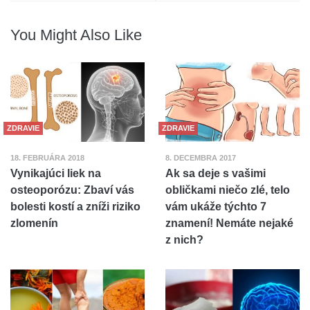
You Might Also Like
ZDRAVIE
ZDRAVIE
18. FEBRUÁRA 2018
8. DECEMBRA 2017
Vynikajúci liek na
Ak sa deje s vašimi
osteoporózu: Zbaví vás
obličkami niečo zlé, telo
bolesti kostí a zníži riziko
vám ukáže týchto 7
zlomenín
znamení! Nemáte nejaké
z nich?