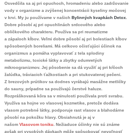
Osvedčila sa aj pri opuchoch, hromadeniu alebo zadržovanie
vody v organizme a zvýšenej koncentrácii kyseliny močovej
v krvi. My ju používame v našich
Bylinných kvapkách Detox
.
Dobre pôsobí aj pri opuchlinách srdcového alebo
obličkového charakteru. Používa sa pri reumatizme
a zápaloch kĺbov. Veľmi dobre pôsobí aj pri bolestiach kĺbov
spôsobených boreliami. Má celkovo očisťujúci účinok na
organizmus a pomáha vyplavovať z tela splodiny
metabolizmu, toxické látky a zbytky odumretých
mikroogranizmov. Jej pôsobenie sa dá využiť aj pri kŕčoch
žalúdka, tráviacich ťažkostiach a pri stukovatenej pečeni.
Z brezových prútikov sa dodnes vyrábajú masážne metličky
do sauny, prípadne sa používajú čerstvé haluze.
Rozpráškovaná kôra sa v minulosti používala proti svrabu.
Využíva sa hojne vo vlasovej kozmetike, pretože dodáva
vlasom potrebné látky, podporuje rast vlasov a blahodárne
pôsobí na pokožku hlavy. Obsiahnutá je aj v
našom
Vlasovom toniku
. Nežiaduce účinky nie sú známe
avšak pri vysokých dávkach môže spôsobovať nevoľnosť