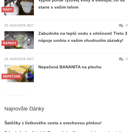
stane s vašim telom
RADY
23. AUGUSTA 2017
0
Zabudnite na teplú vodu s citrónom! Tieto 3
nápoje urobia s vašim chudnutím zázraky!
NÁPADY
23. AUGUSTA 2017
0
Nepečená BANANITA na plechu
NEPEČENÉ
Najnovšie články
Šatôčky z lístkového cesta s orechovou plnkou!