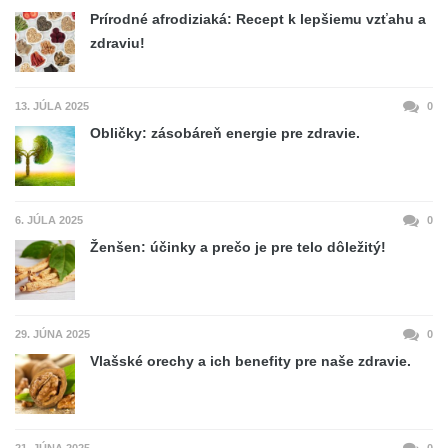
Prírodné afrodiziaká: Recept k lepšiemu vzťahu a
zdraviu!
13. JÚLA 2025
0
Obličky: zásobáreň energie pre zdravie.
6. JÚLA 2025
0
Ženšen: účinky a prečo je pre telo dôležitý!
29. JÚNA 2025
0
Vlašské orechy a ich benefity pre naše zdravie.
21. JÚNA 2025
0