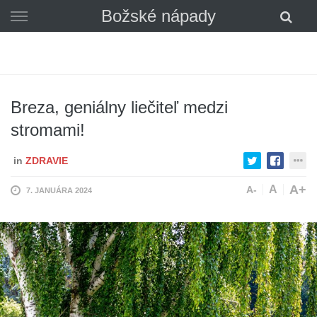
Skip
Božské nápady
to
content
Breza, geniálny liečiteľ medzi
stromami!
in
ZDRAVIE
A+
A
A-
7. JANUÁRA 2024