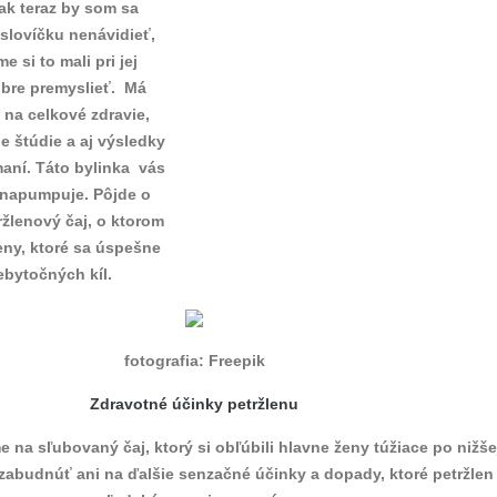
Tak teraz by som sa
 slovíčku nenávidieť,
e si to mali pri jej
bre premyslieť. Má
v na celkové zdravie,
e štúdie a aj výsledky
ní. Táto bylinka vás
 napumpuje. Pôjde o
ržlenový čaj, o ktorom
ženy, ktoré sa úspešne
rebytočných kíl.
fotografia: Freepik
Zdravotné účinky petržlenu
e na sľubovaný čaj, ktorý si obľúbili hlavne ženy túžiace po nižše
abudnúť ani na ďalšie senzačné účinky a dopady, ktoré petržlen