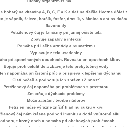
ľudský organizmus má.
je bohatý na vitamíny A, B, C, E a K a tiež na ďalšie životne dôleži
ko je vápnik, železo, horčík, fosfor, draslík, vláknina a antioxidačn
flavonoidy
Petržlenový čaj je famózny pri jarnej očiste tela
Zbavuje zápalov a infekcií
Pomáha pri liečbe artritídy a reumatizmu
Vyplavuje z tela usadeniny
áha pri spomínaných opuchoch. Rovnako pri opuchoch kĺbov
Bojuje proti celulitíde a zbavuje telo prebytočnej vody
žlen napomáha pri čistení pľúc a prispieva k lepšiemu dýchaniu
Čistí pečeň a podporuje ich správnu činnosť
Petržlenový čaj napomáha pri problémoch s prostatou
Zmierňuje dýchacie problémy
Môže zabrániť tvorbe nádorov
Petržlen môže výrazne znížiť hladinu cukru v krvi
ržlenový čaj nám krásne podporí imunitu a dodá vnútornú silu
odporuje krvný obeh a pomáha pri obehových problémoch