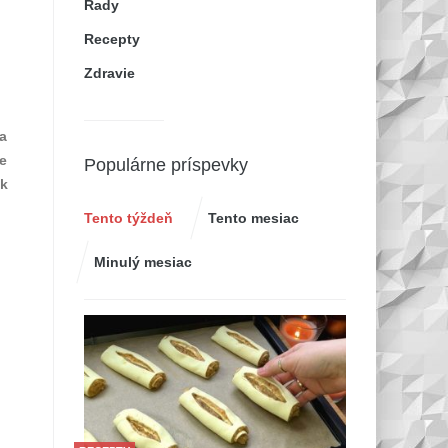
Rady
Recepty
Zdravie
sa
e
Populárne príspevky
ok
Tento týždeň
Tento mesiac
Minulý mesiac