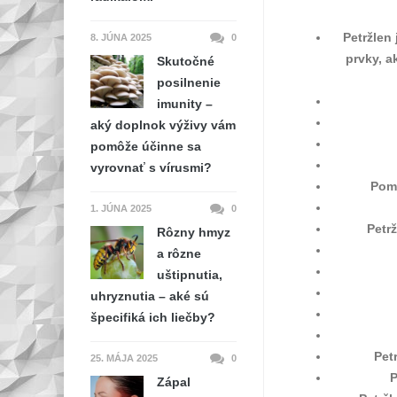
Petržlen 
8. JÚNA 2025
0
prvky, a
Skutočné
posilnenie
imunity –
aký doplnok výživy vám
pomôže účinne sa
vyrovnať s vírusmi?
Pom
1. JÚNA 2025
0
Petr
Rôzny hmyz
a rôzne
uštipnutia,
uhryznutia – aké sú
špecifiká ich liečby?
Pet
25. MÁJA 2025
0
P
Zápal