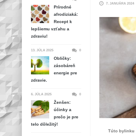
7. JANUÁRA 2024
Prírodné
afrodiziaká:
Recept k
lepšiemu vzťahu a
zdraviu!
13. JÚLA 2025
0
Obličky:
zásobáreň
energie pre
zdravie.
6. JÚLA 2025
0
Ženšen:
účinky a
prečo je pre
telo dôležitý!
Túto bylinku