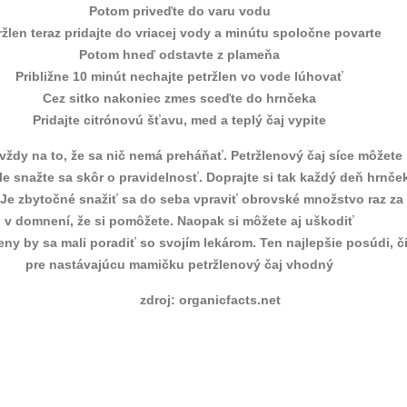
Potom priveďte do varu vodu
ržlen teraz pridajte do vriacej vody a minútu spoločne povarte
Potom hneď odstavte z plameňa
Približne 10 minút nechajte petržlen vo vode lúhovať
Cez sitko nakoniec zmes sceďte do hrnčeka
Pridajte citrónovú šťavu, med a teplý čaj vypite
vždy na to, že sa nič nemá preháňať. Petržlenový čaj síce môžete 
le snažte sa skôr o pravidelnosť. Doprajte si tak každý deň hrnče
 Je zbytočné snažiť sa do seba vpraviť obrovské množstvo raz za
v domnení, že si pomôžete. Naopak si môžete aj uškodiť
ny by sa mali poradiť so svojím lekárom. Ten najlepšie posúdi, či
pre nastávajúcu mamičku petržlenový čaj vhodný
zdroj: organicfacts.net