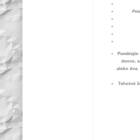
Pet
Pamätajte 
denne, a
alebo dva.
Tehotné že