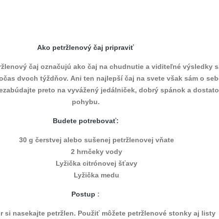
Ako petržlenový čaj pripraviť
ržlenový čaj označujú ako čaj na chudnutie a viditeľné výsledky 
očas dvoch týždňov. Ani ten najlepší čaj na svete však sám o seb
ezabúdajte preto na vyvážený jedálniček, dobrý spánok a dostat
pohybu.
Budete potrebovať:
30 g čerstvej alebo sušenej petržlenovej vňate
2 hrnčeky vody
Lyžička citrónovej šťavy
Lyžička medu
Postup
:
r si nasekajte petržlen. Použiť môžete petržlenové stonky aj listy