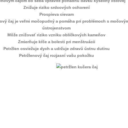
enovým čajom do seba vpravíte poriadnu dávku kyseliny listovej
Znižuje riziko srdcových ochorení
Prospieva cievam
nový čaj je veľmi močopudný a pomáha pri problémoch s močový
ústrojenstvom
Môže znižovať riziko vzniku obličkových kameňov
Zmierňuje kŕče a bolesti pri menštruácii
Petržlen osviežuje dych a udržuje zdravú ústnu dutinu
Petržlenový čaj rozjasní vašu pokožku