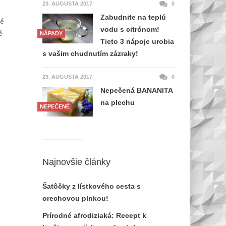
23. AUGUSTA 2017
0
Zabudnite na teplú
té
vodu s citrónom!
é
NÁPADY
Tieto 3 nápoje urobia
s vašim chudnutím zázraky!
23. AUGUSTA 2017
0
Nepečená BANANITA
na plechu
NEPEČENÉ
Najnovšie články
Šatôčky z lístkového cesta s
orechovou plnkou!
Prírodné afrodiziaká: Recept k