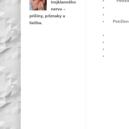
Petržl
trojklanného
nervu –
príčiny, príznaky a
Petržle
liečba.