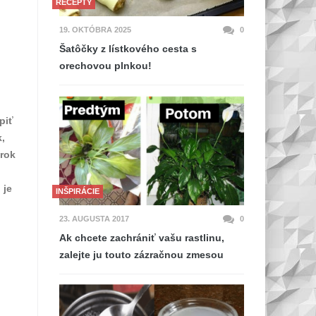
RECEPTY
19. OKTÓBRA 2025
0
Šatôčky z lístkového cesta s
orechovou plnkou!
piť
k,
 rok
 je
INŠPIRÁCIE
23. AUGUSTA 2017
0
Ak chcete zachrániť vašu rastlinu,
zalejte ju touto zázračnou zmesou