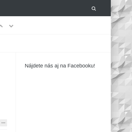
Previous
Next
lom.
-
Nájdete nás aj na Facebooku!
írusmi?