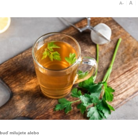
A
A-
 buď milujete alebo