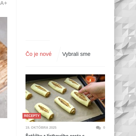
A+
Čo je nové
Vybrali sme
RECEPTY
19. OKTÓBRA 2025
0
Šatôčky z lístkového cesta s