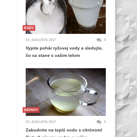
RADY
23. AUGUSTA 2017
0
Vypite pohár ryžovej vody a sledujte,
čo sa stane s vašim telom
NÁPADY
23. AUGUSTA 2017
0
Zabudnite na teplú vodu s citrónom!