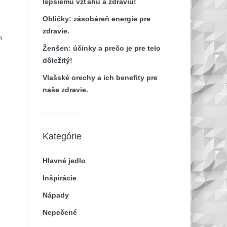
lepšiemu vzťahu a zdraviu!
Obličky: zásobáreň energie pre
zdravie.
m
Ženšen: účinky a prečo je pre telo
dôležitý!
Vlašské orechy a ich benefity pre
naše zdravie.
Kategórie
Hlavné jedlo
Inšpirácie
Nápady
Nepečené