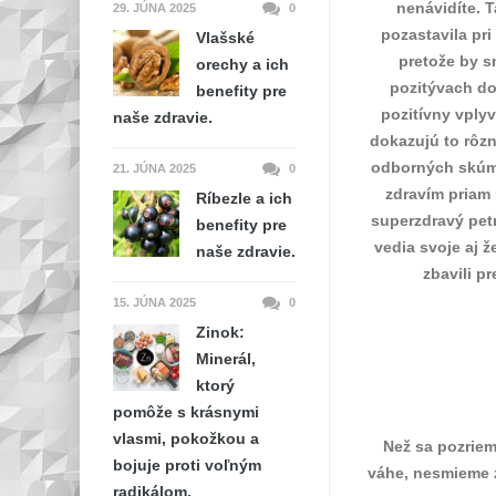
nenávidíte. 
29. JÚNA 2025
0
pozastavila pri
Vlašské
pretože by sm
orechy a ich
pozitývach do
benefity pre
pozitívny vply
naše zdravie.
dokazujú to rôzn
odborných skúma
21. JÚNA 2025
0
zdravím priam
Ríbezle a ich
superzdravý pet
benefity pre
vedia svoje aj 
naše zdravie.
zbavili p
15. JÚNA 2025
0
Zinok:
Minerál,
ktorý
pomôže s krásnymi
vlasmi, pokožkou a
Než sa pozriem
bojuje proti voľným
váhe, nesmieme z
radikálom.