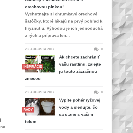
orechovou plnkou!
Vychutnajte si chrumkavé orechové
šatôčky, ktoré lákajú na prvý pohľad k
hryznutiu. Výhodou je ich jednoduchá
a rýchla príprava len...
23. AUGUSTA 2017
0
Ak chcete zachrániť
vašu rastlinu, zalejte
INŠPIRÁCIE
ju touto zázračnou
zmesou
23. AUGUSTA 2017
0
Vypite pohár ryžovej
vody a sledujte, čo
RADY
sa stane s vašim
j
telom
 na