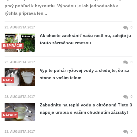
prvý pohľad k hryznutiu. Výhodou je ich jednoduchá a
rýchla príprava len...
23. AUGUSTA 2017
0
Ak chcete zachrániť vašu rastlinu, zalejte ju
touto zázračnou zmesou
INŠPIRÁCIE
23. AUGUSTA 2017
0
Vypite pohár ryžovej vody a sledujte, čo sa
stane s vašim telom
RADY
23. AUGUSTA 2017
0
Zabudnite na teplú vodu s citrónom! Tieto 3
nápoje urobia s vašim chudnutím zázraky!
NÁPADY
23. AUGUSTA 2017
0