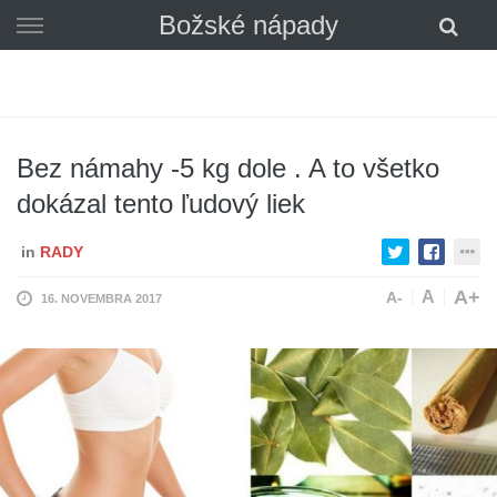
Skip
Božské nápady
to
content
Bez námahy -5 kg dole . A to všetko
dokázal tento ľudový liek
in
RADY
A+
A
A-
16. NOVEMBRA 2017