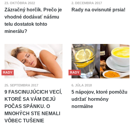
23. OKTÓBRA 2022
2. DECEMBRA 2017
Zázračný horčík. Prečo je
Rady na ovisnuté prsia!
vhodné dodávať nášmu
telu dostatok tohto
minerálu?
RADY
RADY
25. SEPTEMBRA 2017
6. JÚLA 2018
9 FASCINUJÚCICH VECÍ,
5 nápojov, ktoré pomôžu
KTORÉ SA VÁM DEJÚ
udržať hormóny
POČAS SPÁNKU. O
normálne
MNOHÝCH STE NEMALI
VÔBEC TUŠENIE