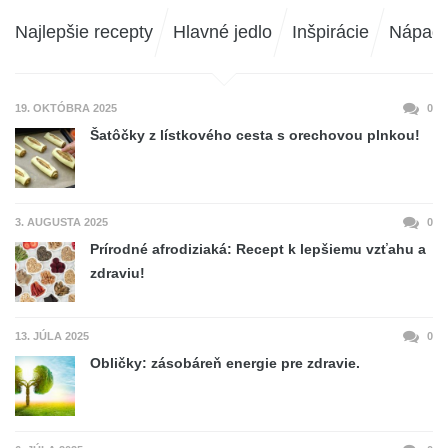
Najlepšie recepty
Hlavné jedlo
Inšpirácie
Nápad
19. OKTÓBRA 2025
0
Šatôčky z lístkového cesta s orechovou plnkou!
3. AUGUSTA 2025
0
Prírodné afrodiziaká: Recept k lepšiemu vzťahu a
zdraviu!
13. JÚLA 2025
0
Obličky: zásobáreň energie pre zdravie.