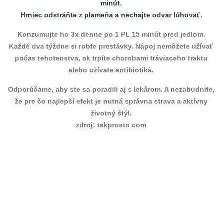
minút.
Hrniec odstráňte z plameňa a nechajte odvar lúhovať.
Konzumujte ho 3x denne po 1 PL 15 minút pred jedlom.
Každé dva týždne si robte prestávky. Nápoj nemôžete užívať
počas tehotenstva, ak trpíte chorobami tráviaceho traktu
alebo užívate antibiotiká.
Odporúčame, aby ste sa poradili aj s lekárom. A nezabudnite,
že pre čo najlepší efekt je nutná správna strava a aktívny
životný štýl.
zdroj: takprosto com