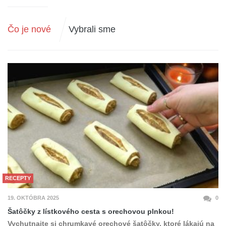
Čo je nové
Vybrali sme
RECEPTY
19. OKTÓBRA 2025
0
Šatôčky z lístkového cesta s orechovou plnkou!
Vychutnajte si chrumkavé orechové šatôčky, ktoré lákajú na