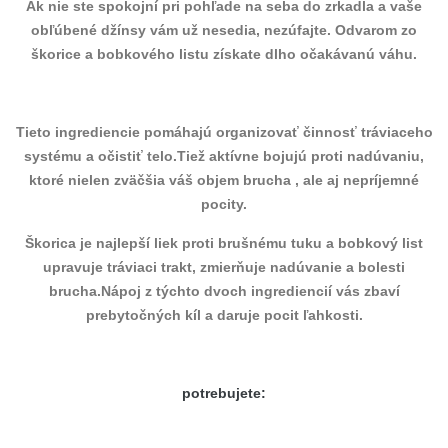
Ak nie ste spokojní pri pohľade na seba do zrkadla a vaše
obľúbené džínsy vám už nesedia, nezúfajte. Odvarom zo
škorice a bobkového listu získate dlho očakávanú váhu.
Tieto ingrediencie pomáhajú organizovať činnosť tráviaceho
systému a očistiť telo.Tiež aktívne bojujú proti nadúvaniu,
ktoré nielen zväčšia váš objem brucha , ale aj nepríjemné
pocity.
Škorica je najlepší liek proti brušnému tuku a bobkový list
upravuje tráviaci trakt, zmierňuje nadúvanie a bolesti
brucha.Nápoj z týchto dvoch ingrediencií vás zbaví
prebytočných kíl a daruje pocit ľahkosti.
potrebujete: