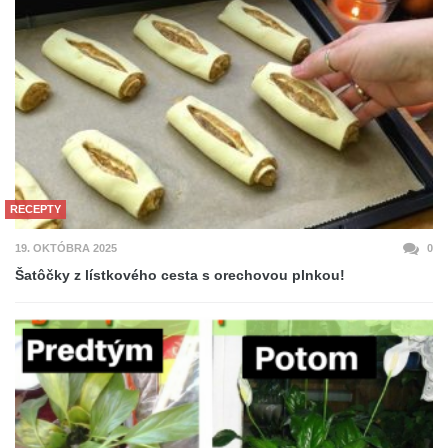
RECEPTY
19. OKTÓBRA 2025
0
Šatôčky z lístkového cesta s orechovou plnkou!