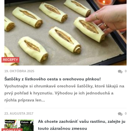
RECEPTY
19. OKTÓBRA 2025
0
Šatôčky z lístkového cesta s orechovou plnkou!
Vychutnajte si chrumkavé orechové šatôčky, ktoré lákajú na
prvý pohľad k hryznutiu. Výhodou je ich jednoduchá a
rýchla príprava len...
23. AUGUSTA 2017
0
Ak chcete zachrániť vašu rastlinu, zalejte ju
touto zázračnou zmesou
INŠPIRÁCIE