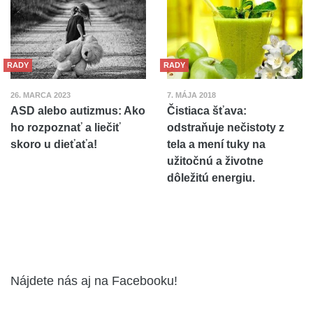
RADY
RADY
26. MARCA 2023
7. MÁJA 2018
ASD alebo autizmus: Ako
Čistiaca šťava:
ho rozpoznať a liečiť
odstraňuje nečistoty z
skoro u dieťaťa!
tela a mení tuky na
užitočnú a životne
dôležitú energiu.
Nájdete nás aj na Facebooku!