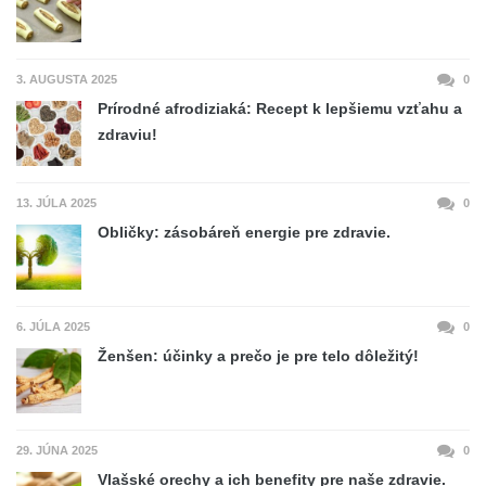
3. AUGUSTA 2025
0
Prírodné afrodiziaká: Recept k lepšiemu vzťahu a
zdraviu!
13. JÚLA 2025
0
Obličky: zásobáreň energie pre zdravie.
6. JÚLA 2025
0
Ženšen: účinky a prečo je pre telo dôležitý!
29. JÚNA 2025
0
Vlašské orechy a ich benefity pre naše zdravie.