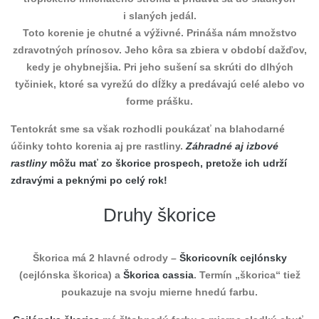
i slaných jedál.
Toto korenie je chutné a výživné. Prináša nám množstvo
zdravotných prínosov. Jeho kôra sa zbiera v období dažďov,
kedy je ohybnejšia. Pri jeho sušení sa skrúti do dlhých
tyčiniek, ktoré sa vyrežú do dĺžky a predávajú celé alebo vo
forme prášku.
Tentokrát sme sa však rozhodli poukázať na blahodarné
účinky tohto korenia aj pre rastliny.
Záhradné aj izbové
rastliny
môžu mať zo škorice prospech, pretože ich udrží
zdravými a peknými po celý rok!
Druhy škorice
Škorica má 2 hlavné odrody –
Škoricovník cejlónsky
(cejlónska škorica) a
Škorica cassia
. Termín „škorica“ tiež
poukazuje na svoju mierne hnedú farbu.