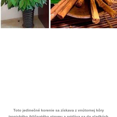
Toto jedinečné korenie sa získava z vnútornej kôry
tropického ihličnatého stromu a pridáva sa do sladkých