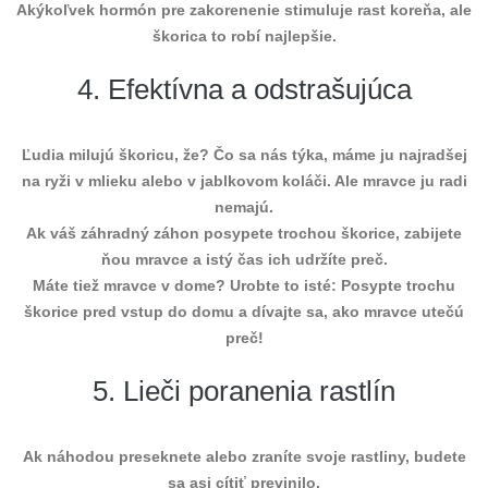
Akýkoľvek hormón pre zakorenenie stimuluje rast koreňa, ale
škorica to robí najlepšie.
4. Efektívna a odstrašujúca
Ľudia milujú škoricu, že? Čo sa nás týka, máme ju najradšej
na ryži v mlieku alebo v jablkovom koláči. Ale mravce ju radi
nemajú.
Ak váš záhradný záhon posypete trochou škorice, zabijete
ňou mravce a istý čas ich udržíte preč.
Máte tiež mravce v dome? Urobte to isté: Posypte trochu
škorice pred vstup do domu a dívajte sa, ako mravce utečú
preč!
5. Lieči poranenia rastlín
Ak náhodou preseknete alebo zraníte svoje rastliny, budete
sa asi cítiť previnilo.