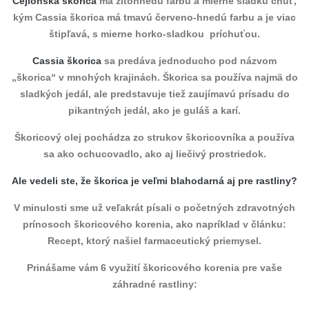
Cejlónska škorica
má žltohnedú farbu a mierne sladkú chuť,
kým Cassia škorica má tmavú červeno-hnedú farbu a je viac
štipľavá, s mierne horko-sladkou príchuťou.
Cassia škorica
sa predáva jednoducho pod názvom
„škorica“ v mnohých krajinách. Škorica sa používa najmä do
sladkých jedál, ale predstavuje tiež zaujímavú prísadu do
pikantných jedál, ako je guláš a karí.
Škoricový olej pochádza zo strukov škoricovníka a používa
sa ako ochucovadlo, ako aj liečivý prostriedok.
Ale vedeli ste, že škorica je veľmi blahodarná aj pre rastliny?
V minulosti sme už veľakrát písali o početných zdravotných
prínosoch škoricového korenia, ako napríklad v článku:
Recept, ktorý našiel farmaceutický priemysel.
Prinášame vám 6 využití škoricového korenia pre vaše
záhradné rastliny: