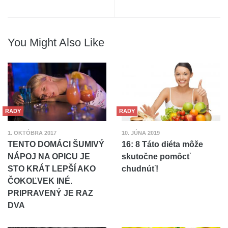
You Might Also Like
RADY
RADY
1. OKTÓBRA 2017
10. JÚNA 2019
TENTO DOMÁCI ŠUMIVÝ
16: 8 Táto diéta môže
NÁPOJ NA OPICU JE
skutočne pomôcť
STO KRÁT LEPŠÍ AKO
chudnúť!
ČOKOĽVEK INÉ.
PRIPRAVENÝ JE RAZ
DVA