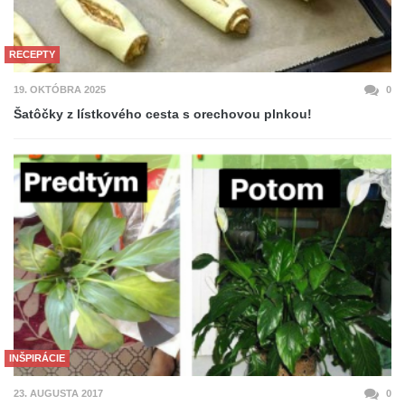
RECEPTY
19. OKTÓBRA 2025
0
Šatôčky z lístkového cesta s orechovou plnkou!
INŠPIRÁCIE
23. AUGUSTA 2017
0