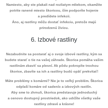
Namiesto, aby ste plakali nad rozliatym mliekom, okamžite
potrite ranené miesto škoricou, čím podporíte hojenie
a predídete infekcii.
Áno, aj rastliny môžu dostať infekciu, pretože majú
prirodzenú živicu.
6. Izbové rastliny
Nezabudnite sa postarať aj o svoje izbové rastliny, kým sa
budete starať o tie na vašej záhrade. Škorica pomáha vašim
rastlinám zbaviť sa plesní. Ak pôdu pokropíte trochou
škorice, zbavíte sa ich a rastliny budú opäť prekvitať!
Máte problémy s komármi? Nie je to veľký problém. Škorica
odplaší komáre od sadeníc a izbových rastlín.
Aby sme to zhrnuli, škorica predstavuje jednoduchý
a cenovo dostupný prostriedok, ako udržíte všetky vaše
rastliny zdravé a krásne!