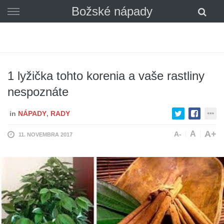
Skip
Božské nápady
to
content
1 lyžička tohto korenia a vaše rastliny
nespoznáte
in
NÁPADY
,
RADY
A+
A
A-
11. NOVEMBRA 2017