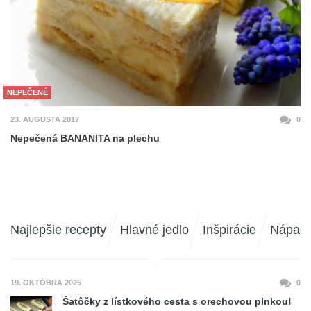
NEPEČENÉ
23. AUGUSTA 2017
0
Nepečená BANANITA na plechu
Najlepšie recepty
Hlavné jedlo
Inšpirácie
Nápad
19. OKTÓBRA 2025
0
Šatôčky z lístkového cesta s orechovou plnkou!