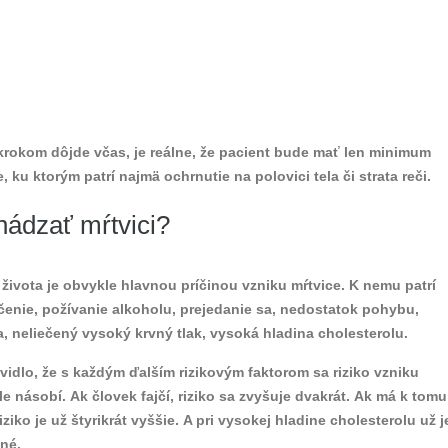
krokom dôjde včas, je reálne, že pacient bude mať len minimum
 ku ktorým patrí najmä ochrnutie na polovici tela či strata reči.
hádzať mŕtvici?
ivota je obvykle hlavnou príčinou vzniku mŕtvice. K nemu patrí
enie, požívanie alkoholu, prejedanie sa, nedostatok pohybu,
, neliečený vysoký krvný tlak, vysoká hladina cholesterolu.
avidlo, že s každým ďalším rizikovým faktorom sa riziko vzniku
le násobí. Ak človek fajčí, riziko sa zvyšuje dvakrát. Ak má k tomu
riziko je už štyrikrát vyššie. A pri vysokej hladine cholesterolu už j
né.