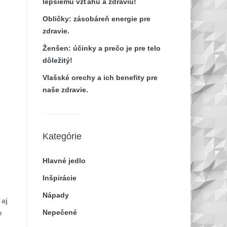
lepšiemu vzťahu a zdraviu!
Obličky: zásobáreň energie pre
zdravie.
Ženšen: účinky a prečo je pre telo
dôležitý!
Vlašské orechy a ich benefity pre
naše zdravie.
Kategórie
Hlavné jedlo
Inšpirácie
Nápady
 aj
Nepečené
e