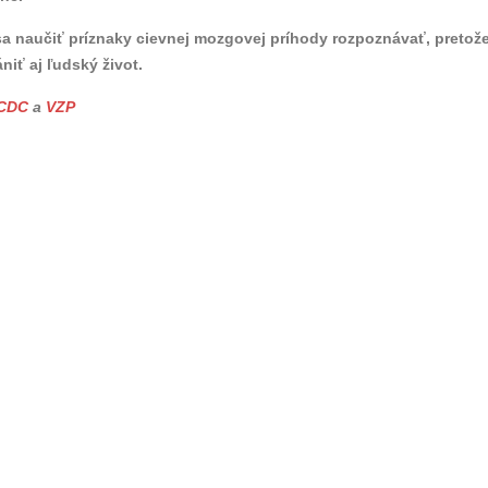
 sa naučiť príznaky cievnej mozgovej príhody rozpoznávať, pretož
iť aj ľudský život.
CDC
a
VZP