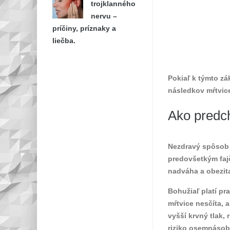
trojklanného
nervu –
príčiny, príznaky a
liečba.
Pokiaľ k týmto zá
následkov mŕtvice,
Ako predc
Nezdravý spôsob ž
predovšetkým fajč
nadváha a obezita
Bohužiaľ platí pr
mŕtvice nesčíta, a
vyšší krvný tlak, 
riziko osemnásob