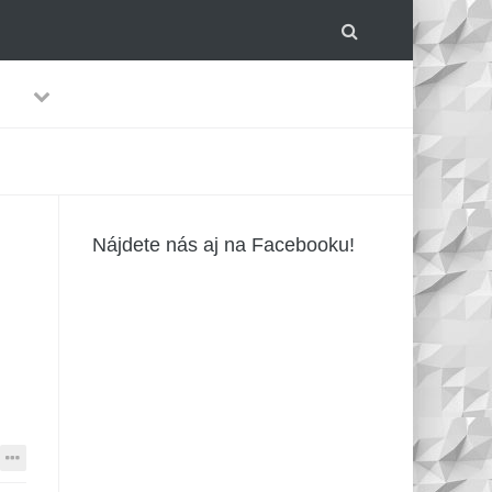
Previous
Next
lom.
-
Nájdete nás aj na Facebooku!
írusmi?