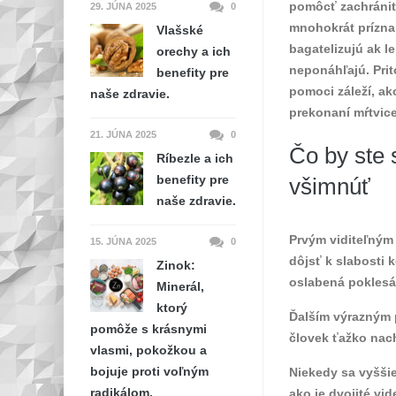
pomôcť zachrániť
29. JÚNA 2025
0
mnohokrát prízna
Vlašské
bagatelizujú ak l
orechy a ich
neponáhľajú. Prit
benefity pre
pomoci záleží, ak
naše zdravie.
prekonaní mŕtvic
21. JÚNA 2025
0
Čo by ste 
Ríbezle a ich
benefity pre
všimnúť
naše zdravie.
Prvým viditeľným 
15. JÚNA 2025
0
dôjsť k slabosti 
Zinok:
oslabená poklesá
Minerál,
ktorý
Ďalším výrazným 
pomôže s krásnymi
človek ťažko nac
vlasmi, pokožkou a
bojuje proti voľným
Niekedy sa vyššie
radikálom.
ako je dvojité vid