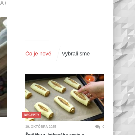
A+
Čo je nové
Vybrali sme
RECEPTY
19. OKTÓBRA 2025
0
Šatôčky z lístkového cesta s