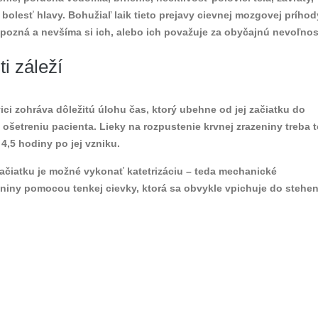
á bolesť hlavy. Bohužiaľ laik tieto prejavy cievnej mozgovej príhod
pozná a nevšíma si ich, alebo ich považuje za obyčajnú nevoľnos
i záleží
ici zohráva dôležitú úlohu čas, ktorý ubehne od jej začiatku do
 ošetreniu pacienta. Lieky na rozpustenie krvnej zrazeniny treba t
,5 hodiny po jej vzniku.
ačiatku je možné vykonať katetrizáciu – teda mechanické
eniny pomocou tenkej cievky, ktorá sa obvykle vpichuje do stehe