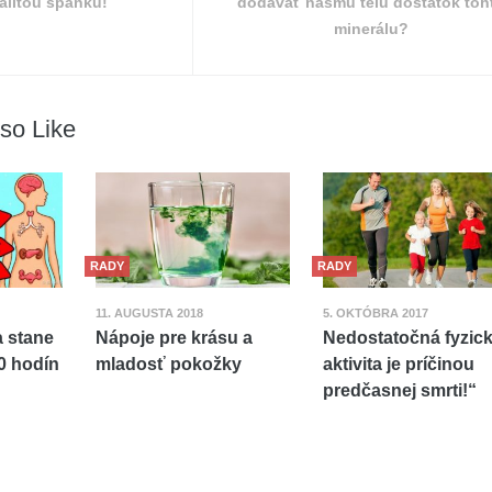
valitou spánku!
dodávať nášmu telu dostatok toh
minerálu?
so Like
RADY
RADY
11. AUGUSTA 2018
5. OKTÓBRA 2017
a stane
Nápoje pre krásu a
Nedostatočná fyzic
0 hodín
mladosť pokožky
aktivita je príčinou
predčasnej smrti!“