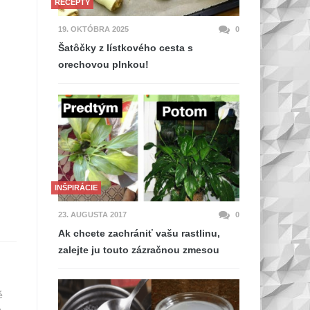
RECEPTY
19. OKTÓBRA 2025
0
Šatôčky z lístkového cesta s
orechovou plnkou!
INŠPIRÁCIE
23. AUGUSTA 2017
0
Ak chcete zachrániť vašu rastlinu,
zalejte ju touto zázračnou zmesou
é