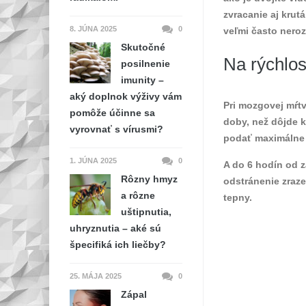
zvracanie aj krut
8. JÚNA 2025
0
veľmi často neroz
Skutočné
Na rýchlost
posilnenie
imunity –
aký doplnok výživy vám
Pri mozgovej mŕtv
pomôže účinne sa
doby, než dôjde k
vyrovnať s vírusmi?
podať maximálne 4
1. JÚNA 2025
0
A do 6 hodín od z
Rôzny hmyz
odstránenie zraz
a rôzne
tepny.
uštipnutia,
uhryznutia – aké sú
špecifiká ich liečby?
25. MÁJA 2025
0
Zápal