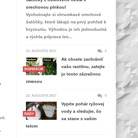
orechovou plnkou!
Vychutnajte si chrumkavé orechové
šatôčky, ktoré lákajú na prvý pohľad k
hryznutiu. Výhodou je ich jednoduchá
a rýchla príprava len...
23. AUGUSTA 2017
0
Ak chcete zachrániť
vašu rastlinu, zalejte
INŠPIRÁCIE
ju touto zázračnou
zmesou
e
23. AUGUSTA 2017
0
Vypite pohár ryžovej
vody a sledujte, čo
RADY
rí.
sa stane s vašim
telom
,