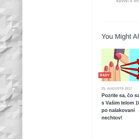
súvisí s k
You Might Al
RADY
25. AUGUSTA 2017
Pozrite sa, čo s
s Vašim telom 1
po nalakovaní
nechtov!