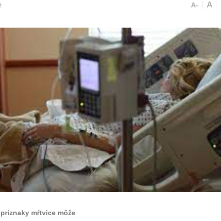
A
A-
2
 príznaky mŕtvice môže