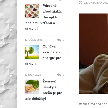
16. OKTÓBRA 202
Prírodné
afrodiziaká:
Recept k
lepšiemu vzťahu a
zdraviu!
13. JÚLA 2025
0
Obličky:
zásobáreň
energie pre
zdravie.
6. JÚLA 2025
0
Ženšen:
účinky a
prečo je pre
telo dôležitý!
Vedieť rozpoznať