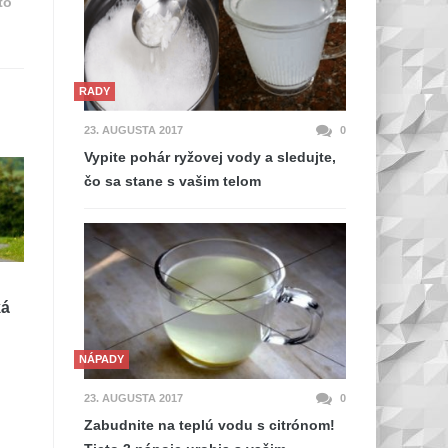
to
RADY
23. AUGUSTA 2017
0
Vypite pohár ryžovej vody a sledujte,
čo sa stane s vašim telom
ká
NÁPADY
23. AUGUSTA 2017
0
Zabudnite na teplú vodu s citrónom!