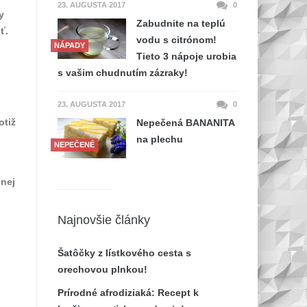
23. AUGUSTA 2017
0
y
Zabudnite na teplú
ť.
vodu s citrónom!
NÁPADY
Tieto 3 nápoje urobia
s vašim chudnutím zázraky!
23. AUGUSTA 2017
0
otiž
Nepečená BANANITA
na plechu
NEPEČENÉ
nnej
Najnovšie články
Šatôčky z lístkového cesta s
orechovou plnkou!
Prírodné afrodiziaká: Recept k