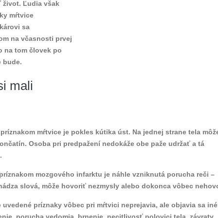
 život. Ľudia však
ky mŕtvice
ekárovi sa
om na včasnosti prvej
o na tom človek po
e bude.
si mali
príznakom mŕtvice je pokles kútika úst. Na jednej strane tela môž
končatín. Osoba pri predpažení nedokáže obe paže udržať a tá
.
príznakom mozgového infarktu je náhle vzniknutá porucha reči –
hádza slová, môže hovoriť nezmysly alebo dokonca vôbec nehovo
 uvedené príznaky vôbec pri mŕtvici neprejavia, ale objavia sa iné
enie, porucha vedomia, brnenie, necitlivosť polovici tela, závraty,