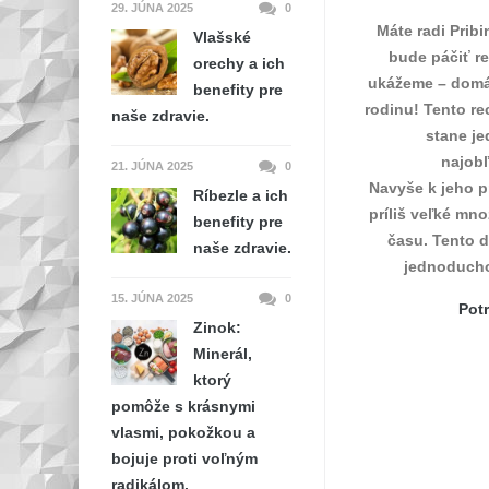
29. JÚNA 2025
0
Máte radi Prib
Vlašské
bude páčiť re
orechy a ich
ukážeme – domác
benefity pre
rodinu! Tento re
naše zdravie.
stane je
najobľ
21. JÚNA 2025
0
Navyše k jeho p
Ríbezle a ich
príliš veľké mno
benefity pre
času. Tento d
naše zdravie.
jednoducho
15. JÚNA 2025
0
Pot
Zinok:
Minerál,
ktorý
pomôže s krásnymi
vlasmi, pokožkou a
bojuje proti voľným
radikálom.