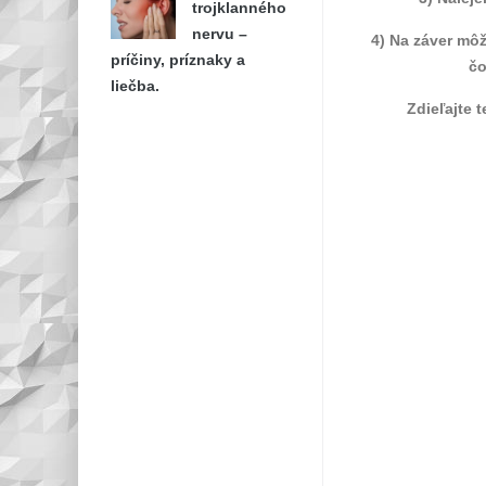
trojklanného
nervu –
4) Na záver mô
príčiny, príznaky a
čo
liečba.
Zdieľajte 