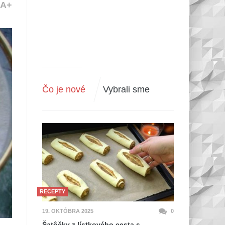
A+
Čo je nové
Vybrali sme
RECEPTY
19. OKTÓBRA 2025
0
Šatôčky z lístkového cesta s