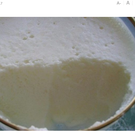
A
A-
17