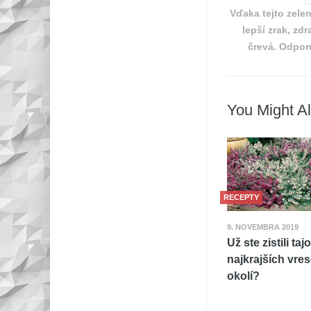
Vďaka tejto zele
lepší zrak, zdr
črevá. Odpo
You Might Al
RECEPTY
9. NOVEMBRA 2019
Už ste zistili ta
najkrajších vre
okolí?