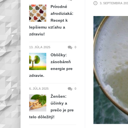
3. SEPTEMBRA 20
Prírodné
afrodiziaká:
Recept k
lepšiemu vzťahu a
zdraviu!
13. JÚLA 2025
0
Obličky:
zásobáreň
energie pre
zdravie.
6. JÚLA 2025
0
Ženšen:
účinky a
prečo je pre
telo dôležitý!