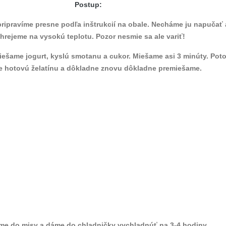
Postup:
 pripravíme presne podľa inštrukcií na obale. Necháme ju napučať 
hrejeme na vysokú teplotu. Pozor nesmie sa ale variť!
zmiešame jogurt, kyslú smotanu a cukor. Miešame asi 3 minúty. Pot
e hotovú želatínu a dôkladne znovu dôkladne premiešame.
eme do misy a dáme do chladničky vychladnúť na 3-4 hodiny.