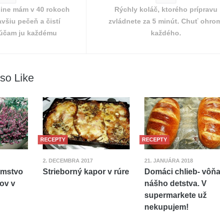
nine mám v 40 rokoch
Rýchly koláč, ktorého prípravu
avšiu pečeň a čistí
zvládnete za 5 minút. Chuť ohro
rúčam ju každému
každého.
so Like
RECEPTY
RECEPTY
2. DECEMBRA 2017
21. JANUÁRA 2018
jomstvo
Strieborný kapor v rúre
Domáci chlieb- vôň
sov v
nášho detstva. V
supermarkete už
nekupujem!