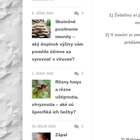
8. JÚNA 2025
0
1) Želatínu si
Skutočné
zo
posilnenie
2) V mixéri si 
imunity –
pridám
aký doplnok výživy vám
pomôže účinne sa
vyrovnať s vírusmi?
1. JÚNA 2025
0
Rôzny hmyz
a rôzne
uštipnutia,
uhryznutia – aké sú
špecifiká ich liečby?
25. MÁJA 2025
0
Zápal
3) Nalej