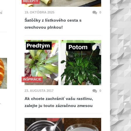
RECEPTY
mí
19. OKTÓBRA 2025
0
Šatôčky z lístkového cesta s
orechovou plnkou!
INŠPIRÁCIE
23. AUGUSTA 2017
0
Ak chcete zachrániť vašu rastlinu,
a
zalejte ju touto zázračnou zmesou