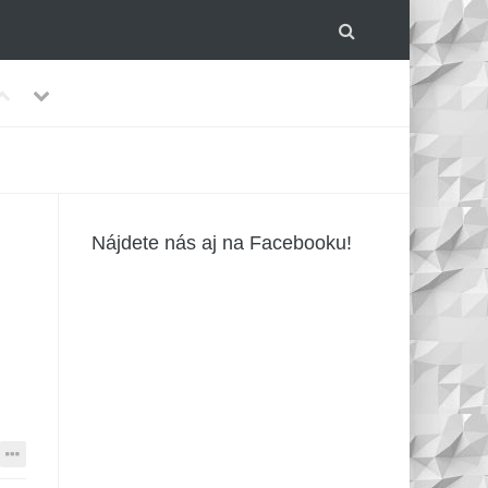
Previous
Next
lom.
-
Nájdete nás aj na Facebooku!
írusmi?