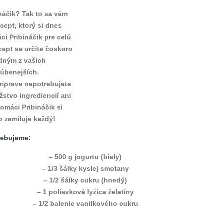
ináčik? Tak to sa vám
cept, ktorý si dnes
i Pribináčik pre celú
cept sa určite čoskoro
dným z vašich
úbenejších.
ríprave nepotrebujete
žstvo ingrediencií ani
omáci Pribináčik si
 zamiluje každý!
rebujeme:
– 500 g jogurtu (biely)
– 1/3 šálky kyslej smotany
– 1/2 šálky cukru (hnedý)
– 1 polievková lyžica želatíny
– 1/2 balenie vanilkového cukru