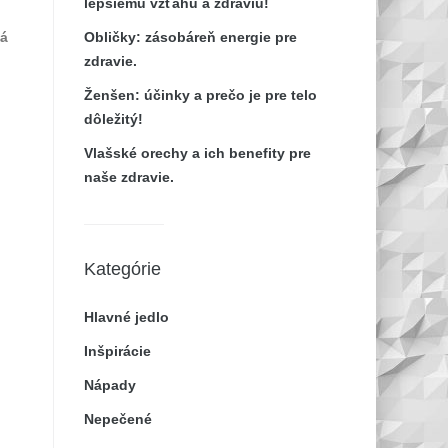
lepšiemu vzťahu a zdraviu!
ná
Obličky: zásobáreň energie pre
zdravie.
Ženšen: účinky a prečo je pre telo
dôležitý!
Vlašské orechy a ich benefity pre
naše zdravie.
Kategórie
Hlavné jedlo
Inšpirácie
Nápady
Nepečené