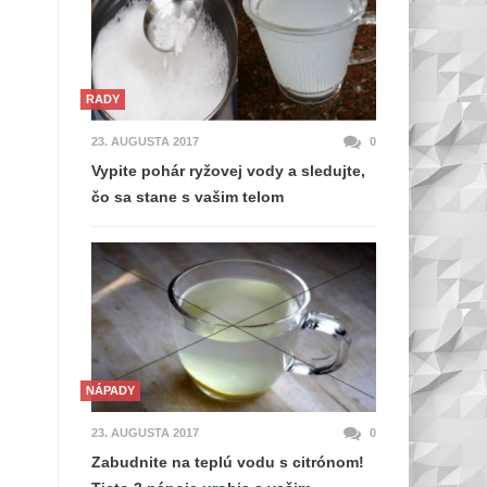
RADY
23. AUGUSTA 2017
0
Vypite pohár ryžovej vody a sledujte,
čo sa stane s vašim telom
NÁPADY
23. AUGUSTA 2017
0
Zabudnite na teplú vodu s citrónom!