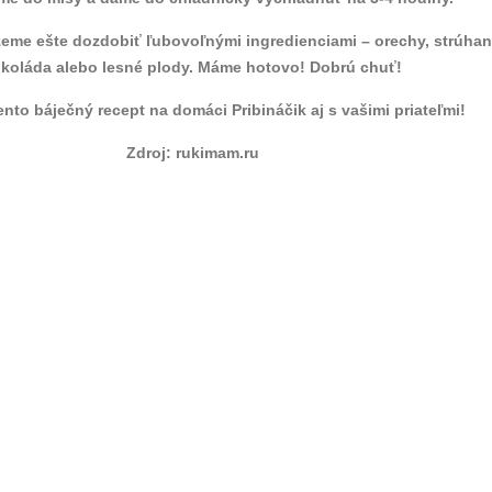
žeme ešte dozdobiť ľubovoľnými ingredienciami – orechy, strúha
koláda alebo lesné plody. Máme hotovo! Dobrú chuť!
tento báječný recept na domáci Pribináčik aj s vašimi priateľmi!
Zdroj: rukimam.ru