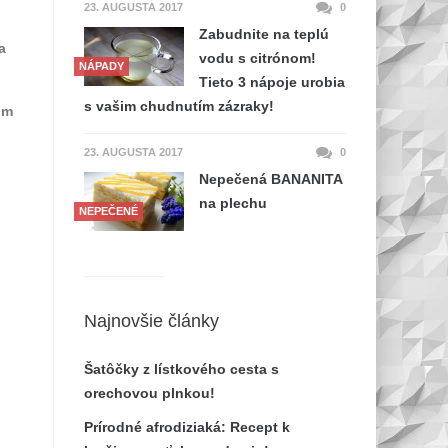
23. AUGUSTA 2017
0
Zabudnite na teplú
a
vodu s citrónom!
NÁPADY
Tieto 3 nápoje urobia
s vašim chudnutím zázraky!
om
23. AUGUSTA 2017
0
Nepečená BANANITA
na plechu
NEPEČENÉ
Najnovšie články
Šatôčky z lístkového cesta s
orechovou plnkou!
Prírodné afrodiziaká: Recept k