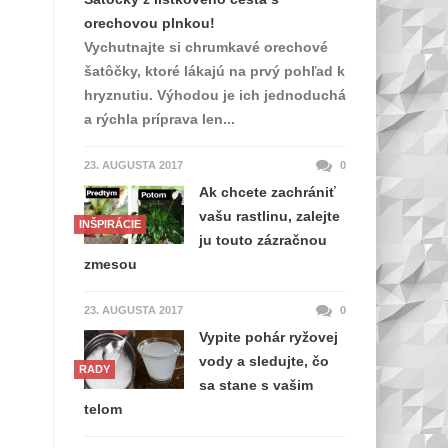
orechovou plnkou!
Vychutnajte si chrumkavé orechové
šatôčky, ktoré lákajú na prvý pohľad k
hryznutiu. Výhodou je ich jednoduchá
a rýchla príprava len...
23. AUGUSTA 2017
0
Ak chcete zachrániť
vašu rastlinu, zalejte
INŠPIRÁCIE
ju touto zázračnou
zmesou
23. AUGUSTA 2017
0
Vypite pohár ryžovej
vody a sledujte, čo
RADY
sa stane s vašim
telom