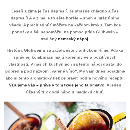
Jeseň a zima je čas depresií. Je strašne chladno a čas
depresií! A v zime je to ešte horšie – sneh a mráz úplne
všade. A prechladnúť môžete na každom kroku. Tam kde
ponožky a šál nepomôžu, na pomoc príde Glühwein –
tradičný
nemecký nápoj.
História Glühweinu sa začala ešte v antickom Ríme. Vďaka
správnej kombinácii majú koreniny veľa pozitívnych
vlastností. V našich kuchyniach sa tento nápoj dostal do
popredia pod názvom „varené víno“. My vám dnes poradíme
ako si tento aromatický liek pripraviť podľa nového receptu.
Varujeme vás – práve v tom tkvie jeho tajomstvo.
A jeden
úžasný trik dodá nápoju magickú chuť.