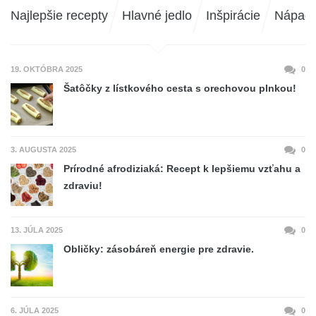
Najlepšie recepty
Hlavné jedlo
Inšpirácie
Nápad
19. OKTÓBRA 2025
0
Šatôčky z lístkového cesta s orechovou plnkou!
3. AUGUSTA 2025
0
Prírodné afrodiziaká: Recept k lepšiemu vzťahu a
zdraviu!
13. JÚLA 2025
0
Obličky: zásobáreň energie pre zdravie.
6. JÚLA 2025
0