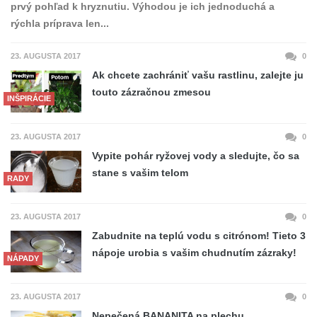
prvý pohľad k hryznutiu. Výhodou je ich jednoduchá a
rýchla príprava len...
23. AUGUSTA 2017
0
Ak chcete zachrániť vašu rastlinu, zalejte ju
touto zázračnou zmesou
INŠPIRÁCIE
23. AUGUSTA 2017
0
Vypite pohár ryžovej vody a sledujte, čo sa
stane s vašim telom
RADY
23. AUGUSTA 2017
0
Zabudnite na teplú vodu s citrónom! Tieto 3
nápoje urobia s vašim chudnutím zázraky!
NÁPADY
23. AUGUSTA 2017
0
Nepečená BANANITA na plechu