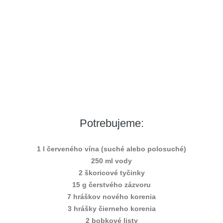
Potrebujeme:
1 l červeného vína (suché alebo polosuché)
250 ml vody
2 škoricové tyčinky
15 g čerstvého zázvoru
7 hráškov nového korenia
3 hrášky čierneho korenia
2 bobkové listy