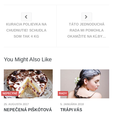
KURACIA POLIEVKA NA
TÁTO JEDNODUCHÁ
CHUDNUTIE! SCHUDLA
RADA MI POMOHLA
SOM TAK 4 KG
OKAMŽITE NA KĹBY…
You Might Also Like
NEPEČENÉ
RADY
25. AUGUSTA 2017
5. JANUÁRA 2018
NEPEČENÁ PIŠKÓTOVÁ
TRÁPI VÁS