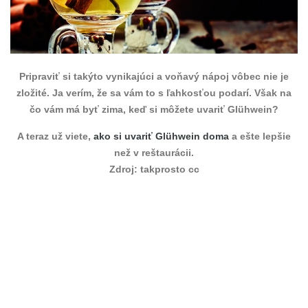
Pripraviť si takýto vynikajúci a voňavý nápoj vôbec nie je
zložité. Ja verím, že sa vám to s ľahkosťou podarí. Však na
čo vám má byť zima, keď si môžete uvariť Glühwein?
A teraz už viete,
ako si uvariť Glühwein doma
a ešte lepšie
než v reštaurácii.
Zdroj: takprosto cc