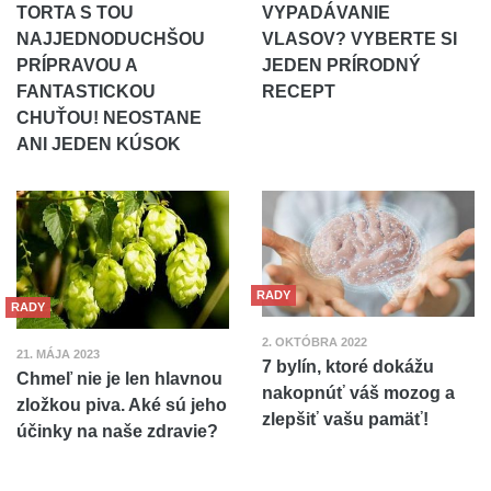
TORTA S TOU
VYPADÁVANIE
NAJJEDNODUCHŠOU
VLASOV? VYBERTE SI
PRÍPRAVOU A
JEDEN PRÍRODNÝ
FANTASTICKOU
RECEPT
CHUŤOU! NEOSTANE
ANI JEDEN KÚSOK
RADY
RADY
2. OKTÓBRA 2022
21. MÁJA 2023
7 bylín, ktoré dokážu
Chmeľ nie je len hlavnou
nakopnúť váš mozog a
zložkou piva. Aké sú jeho
zlepšiť vašu pamäť!
účinky na naše zdravie?