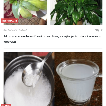
INŠPIRÁCIE
23. AUGUSTA 2017
0
Ak chcete zachrániť vašu rastlinu, zalejte ju touto zázračnou
zmesou
RADY