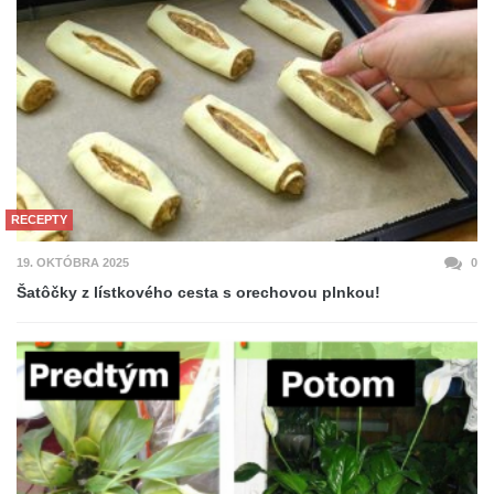
RECEPTY
19. OKTÓBRA 2025
0
Šatôčky z lístkového cesta s orechovou plnkou!