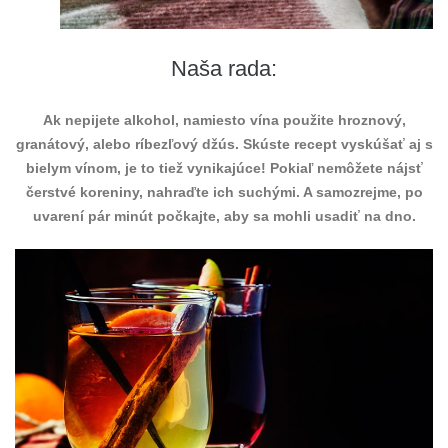
Naša rada:
Ak nepijete alkohol, namiesto vína použite hroznový,
granátový, alebo ríbezľový džús. Skúste recept vyskúšať aj s
bielym vínom, je to tiež vynikajúce! Pokiaľ nemôžete nájsť
čerstvé koreniny, nahraďte ich suchými. A samozrejme, po
uvarení pár minút počkajte, aby sa mohli usadiť na dno.