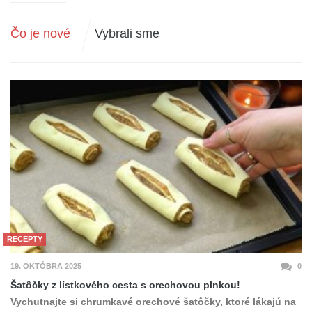
Čo je nové
Vybrali sme
RECEPTY
19. OKTÓBRA 2025
0
Šatôčky z lístkového cesta s orechovou plnkou!
Vychutnajte si chrumkavé orechové šatôčky, ktoré lákajú na