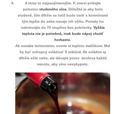
A teraz to najzaujímavejšie. K zmesi pridajte
polovicu
studeného vína
. Dôležité je aby bolo
studené, čím dlhšie sa totiž bude variť s koreninami
tým lepšie do seba nasaje ich vôňu. Pomaly ho
nahrievajte do 70 stupňov bez pokrievky.
Vyššia
teplota nie je potrebná, inak bude nápoj chutiť
horkasto.
Ak nemáte termometer, overte si teplotu malíčkom. Mal
by byť schopný zvládnuť 5 sekúnd. Ak zvládne aj
dlhšie ešte varte, ale dávajte pozor doslova každú
minútu, aby víno nevykypelo.