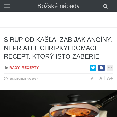
Skip
Božské nápady
to
content
SIRUP OD KAŠĽA, ZABIJAK ANGÍNY,
NEPRIATEĽ CHRÍPKY! DOMÁCI
RECEPT, KTORÝ ISTO ZABERIE
in
RADY
,
RECEPTY
A+
A
A-
25. DECEMBRA 2017