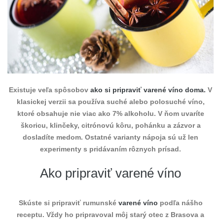
Existuje veľa spôsobov
ako si pripraviť varené víno doma.
V
klasickej verzii sa používa suché alebo polosuché víno,
ktoré obsahuje nie viac ako 7% alkoholu. V ňom uvaríte
škoricu, klinčeky, citrónovú kôru, pohánku a zázvor a
dosladíte medom. Ostatné varianty nápoja sú už len
experimenty s pridávaním rôznych prísad.
Ako pripraviť varené víno
Skúste si pripraviť rumunské
varené víno
podľa nášho
receptu. Vždy ho pripravoval môj starý otec z Brasova a