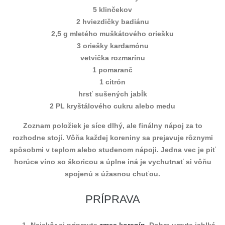
5 klinčekov
2 hviezdičky badiánu
2,5 g mletého muškátového oriešku
3 oriešky kardamónu
vetvička rozmarínu
1 pomaranč
1 citrón
hrsť sušených jabĺk
2 PL kryštálového cukru alebo medu
Zoznam položiek je síce dlhý, ale finálny nápoj za to
rozhodne stojí. Vôňa každej koreniny sa prejavuje rôznymi
spôsobmi v teplom alebo studenom nápoji. Jedna vec je piť
horúce víno so škoricou a úplne iná je vychutnať si vôňu
spojenú s úžasnou chuťou.
PRÍPRAVA
Najskôr si pripravte
zmes korenín.
Dobre umyte jablká.